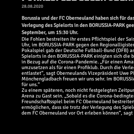
28.08.2020
Borussia und der FC Oberneuland haben sich für das
Verlegung des Spielorts in den BORUSSIA-PARK geei
September, um 15:30 Uhr.
Die Fohlen bestreiten ihr erstes Pflichtspiel der 
Uhr, im BORUSSIA-PARK gegen den Regionalligisten
Pokalspiel gab der Deutsche Fußball-Bund (DFB) a
Spielorts in den BORUSSIA-PARK einigten sich die 
in Bezug auf die Corona-Pandemie. „Für einen Amat
umzusetzen als für einen Profiklub. Durch die Verl
entlastet“, sagt Oberneulands Vizepräsident Uwe Pi
Mönchengladbach freuen wir uns sehr. Im BORUSSIA
für uns.“
Zu einem späteren, noch nicht festgelegten Zeitpu
Arena zu Gast sein. „Sobald es die Corona-bedingt
Freundschaftsspiel beim FC Oberneuland bestreite
ermöglichen, dass sie trotz der Verlegung des Spiel
dem FC Oberneuland vor Ort erleben können“, sagt 