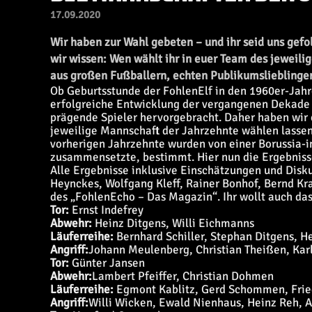
17.09.2020
Wir haben zur Wahl gebeten – und ihr seid uns gefol
wir wissen: Wen wählt ihr in euer Team des jeweil
aus großen Fußballern, echten Publikumslieblinge
Ob Geburtsstunde der FohlenElf in den 1960er-Jahr
erfolgreiche Entwicklung der vergangenen Dekade –
prägende Spieler hervorgebracht. Daher haben wir e
jeweilige Mannschaft der Jahrzehnte wählen lasse
vorherigen Jahrzehnte wurden von einer Borussia-i
zusammensetzte, bestimmt. Hier nun die Ergebniss
Alle Ergebnisse inklusive Einschätzungen und Disk
Heynckes, Wolfgang Kleff, Rainer Bonhof, Bernd Kra
des „FohlenEcho – Das Magazin“. Ihr wollt auch da
Tor:
Ernst Indefrey
Abwehr:
Heinz Ditgens, Willi Eichmanns
Läuferreihe:
Bernhard Schiller, Stephan Ditgens, H
Angriff:
Johann Meulenberg, Christian Theißen, Karl
Tor:
Günter Jansen
Abwehr:
Lambert Pfeiffer, Christian Dohmen
Läuferreihe:
Egmont Kablitz, Gerd Schommen, Frie
Angriff:
Willi Wicken, Ewald Nienhaus, Heinz Reh, A