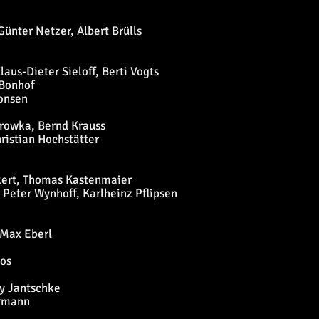
ünter Netzer, Albert Brülls
us-Dieter Sieloff, Berti Vogts
 Bonhof
onsen
orowka, Bernd Krauss
ristian Hochstätter
nkert, Thomas Kastenmaier
 Peter Wynhoff, Karlheinz Pflipsen
 Max Eberl
kos
ny Jantschke
rrmann