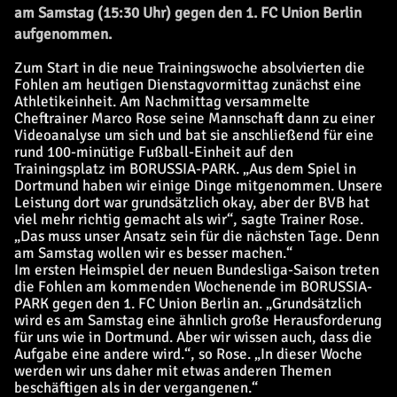
am Samstag (15:30 Uhr) gegen den 1. FC Union Berlin
aufgenommen.
Zum Start in die neue Trainingswoche absolvierten die
Fohlen am heutigen Dienstagvormittag zunächst eine
Athletikeinheit. Am Nachmittag versammelte
Cheftrainer Marco Rose seine Mannschaft dann zu einer
Videoanalyse um sich und bat sie anschließend für eine
rund 100-minütige Fußball-Einheit auf den
Trainingsplatz im BORUSSIA-PARK. „Aus dem Spiel in
Dortmund haben wir einige Dinge mitgenommen. Unsere
Leistung dort war grundsätzlich okay, aber der BVB hat
viel mehr richtig gemacht als wir“, sagte Trainer Rose.
„Das muss unser Ansatz sein für die nächsten Tage. Denn
am Samstag wollen wir es besser machen.“
Im ersten Heimspiel der neuen Bundesliga-Saison treten
die Fohlen am kommenden Wochenende im BORUSSIA-
PARK gegen den 1. FC Union Berlin an. „Grundsätzlich
wird es am Samstag eine ähnlich große Herausforderung
für uns wie in Dortmund. Aber wir wissen auch, dass die
Aufgabe eine andere wird.“, so Rose. „In dieser Woche
werden wir uns daher mit etwas anderen Themen
beschäftigen als in der vergangenen.“