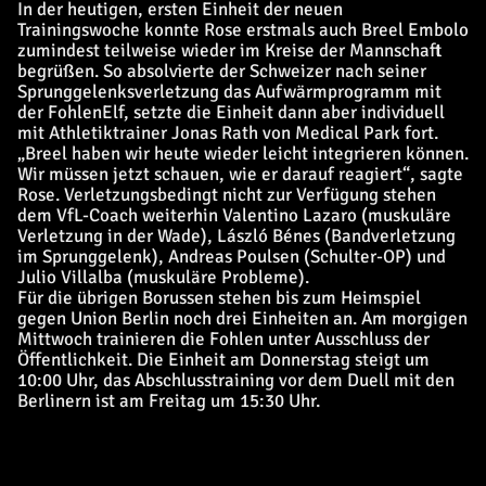
In der heutigen, ersten Einheit der neuen
Trainingswoche konnte Rose erstmals auch Breel Embolo
zumindest teilweise wieder im Kreise der Mannschaft
begrüßen. So absolvierte der Schweizer nach seiner
Sprunggelenksverletzung das Aufwärmprogramm mit
der FohlenElf, setzte die Einheit dann aber individuell
mit Athletiktrainer Jonas Rath von Medical Park fort.
„Breel haben wir heute wieder leicht integrieren können.
Wir müssen jetzt schauen, wie er darauf reagiert“, sagte
Rose. Verletzungsbedingt nicht zur Verfügung stehen
dem VfL-Coach weiterhin Valentino Lazaro (muskuläre
Verletzung in der Wade), László Bénes (Bandverletzung
im Sprunggelenk), Andreas Poulsen (Schulter-OP) und
Julio Villalba (muskuläre Probleme).
Für die übrigen Borussen stehen bis zum Heimspiel
gegen Union Berlin noch drei Einheiten an. Am morgigen
Mittwoch trainieren die Fohlen unter Ausschluss der
Öffentlichkeit. Die Einheit am Donnerstag steigt um
10:00 Uhr, das Abschlusstraining vor dem Duell mit den
Berlinern ist am Freitag um 15:30 Uhr.