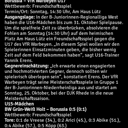
Borussia – VfR Warbeyen U17
Wettbewerb: Freundschaftsspiel
Termin/Ort: Sonntag, 14:30 Uhr, Am Haus Lütz
Ausgangslage:
In der B-Juniorinnen-Regionalliga West
haben die U16-Mädchen bis zum 31. Oktober Spielpause.
Um die spielfreie Zeit zu überbrücken, absolvieren die
Fohlen am Sonntag (14:30 Uhr) auf dem heimischen
Platz Am Haus Lütz ein Freundschaftsspiel gegen die
U17 des VfR Warbeyen. „In diesem Spiel wollen wir den
Spielerinnen Einsatzminuten geben, die bisher wenig
Zeit auf dem Feld bekommen haben“, sagt U16-Trainer
Yannik Erens.
Gegnereinschätzung:
„Ich erwarte einen engagierten
und hochmotivierten Gegner, dennoch sollten wir
spielerisch überlegen sein“, konstatiert Erens. Der VfR
Warbeyen trägt seine Meisterschaftsspiele in Gruppe 1
der B-Juniorinnen-Niederrheinliga aus und startet am
Sonntag, 25. Oktober, bei der DJK Rhede in die neue
Meisterschaftssaison.
U15-Mädchen
BW Grün-Weiß Holt – Borussia 0:5 (0:1)
Wettbewerb: Freundschaftsspiel
Tore:
0:1 de Vreese (34.), 0:2 Arici (45.), 0:3 Abike (51.),
0:4 Abike (57.), 0:5 Köpp (63.)