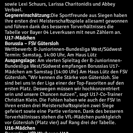
sowie Lexi Schuurs, Larissa Charitonidis und Abbey
Verbael.
Gegnereinschätzung:
Die Sportfreunde aus Siegen haben
ihre ersten drei Meisterschaftsspiele allesamt gewonnen
und führen dank des besseren Torverhältnisses die
Tabelle vor Bayer 04 Leverkusen mit neun Zählern an.
U17-Mädchen
Borussia – FSV Gütersloh
Wettbewerb: B-Juniorinnen-Bundesliga West/Südwest
Termin: Samstag, 14:00 Uhr, Am Haus Lütz
Ausgangslage:
Am vierten Spieltag der B-Juniorinnen-
Bundesliga West/Südwest empfangen Borussias U17-
Mädchen am Samstag (14:00 Uhr) Am Haus Lütz den FSV
Gütersloh. "Wir kennen die Stärke von Gütersloh. Sie
sind bei uns in der Liga einer der Top-Favoriten auf den
ersten Platz. Deswegen müssen wir hochkonzentriert
sein und unsere Chancen nutzen", sagt U17-Co-Trainer
Christian Klein. Die Fohlen haben wie auch der FSV in
ihren ersten drei Meisterschaftsspielen zwei Siege
gefeiert sowie eine Partie verloren. Dank des besseren
Torverhältnisses stehen die VfL-Mädchen punktgleich
vor Gütersloh (Platz vier) auf Rang drei der Tabelle.
U16-Mädchen