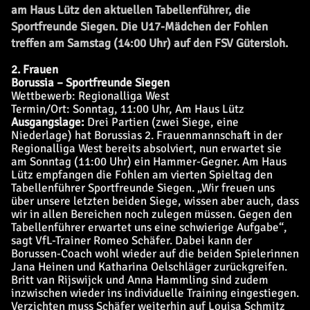
am Haus Lütz den aktuellen Tabellenführer, die
Sportfreunde Siegen. Die U17-Mädchen der Fohlen
treffen am Samstag (14:00 Uhr) auf den FSV Gütersloh.
2. Frauen
Borussia – Sportfreunde Siegen
Wettbewerb: Regionalliga West
Termin/Ort: Sonntag, 11:00 Uhr, Am Haus Lütz
Ausgangslage:
Drei Partien (zwei Siege, eine
Niederlage) hat Borussias 2. Frauenmannschaft in der
Regionalliga West bereits absolviert, nun erwartet sie
am Sonntag (11:00 Uhr) ein Hammer-Gegner. Am Haus
Lütz empfangen die Fohlen am vierten Spieltag den
Tabellenführer Sportfreunde Siegen. „Wir freuen uns
über unsere letzten beiden Siege, wissen aber auch, dass
wir in allen Bereichen noch zulegen müssen. Gegen den
Tabellenführer erwartet uns eine schwierige Aufgabe“,
sagt VfL-Trainer Romeo Schäfer. Dabei kann der
Borussen-Coach wohl wieder auf die beiden Spielerinnen
Jana Heinen und Katharina Oelschläger zurückgreifen.
Britt van Rijswijck und Anna Hammling sind zudem
inzwischen wieder ins individuelle Training eingestiegen.
Verzichten muss Schäfer weiterhin auf Louisa Schmitz