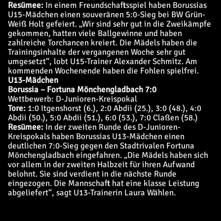
Resümee:
In einem Freundschaftsspiel haben Borussias
U15-Mädchen einen souveränen 5:0-Sieg bei BW Grün-
Weiß Holt gefeiert. „Wir sind sehr gut in die Zweikämpfe
gekommen, hatten viele Ballgewinne und haben
zahlreiche Torchancen kreiert. Die Mädels haben die
Trainingsinhalte der vergangenen Woche sehr gut
umgesetzt“, lobt U15-Trainer Alexander Schmitz. Am
kommenden Wochenende haben die Fohlen spielfrei.
U13-Mädchen
Borussia – Fortuna Mönchengladbach 7:0
Wettbewerb: D-Junioren-Kreispokal
Tore:
1:0 Itgenshorst (6.), 2:0 Abdii (25.), 3:0 (48.), 4:0
Abdii (50.), 5:0 Abdii (51.), 6:0 (53.), 7:0 Claßen (58.)
Resümee:
In der zweiten Runde des D-Junioren-
Kreispokals haben Borussias U13-Mädchen einen
deutlichen 7:0-Sieg gegen den Stadtrivalen Fortuna
Mönchengladbach eingefahren. „Die Mädels haben sich
vor allem in der zweiten Halbzeit für ihren Aufwand
belohnt. Sie sind verdient in die nächste Runde
eingezogen. Die Mannschaft hat eine klasse Leistung
abgeliefert“, sagt U13-Trainerin Laura Wählen.