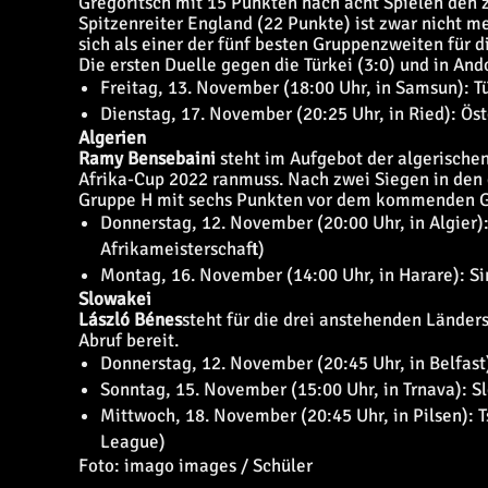
Gregoritsch mit 15 Punkten nach acht Spielen den z
Spitzenreiter England (22 Punkte) ist zwar nicht m
sich als einer der fünf besten Gruppenzweiten für 
Die ersten Duelle gegen die Türkei (3:0) und in An
Freitag, 13. November (18:00 Uhr, in Samsun): T
Dienstag, 17. November (20:25 Uhr, in Ried): Ös
Algerien
Ramy Bensebaini
steht im Aufgebot der algerischen
Afrika-Cup 2022 ranmuss. Nach zwei Siegen in den e
Gruppe H mit sechs Punkten vor dem kommenden G
Donnerstag, 12. November (20:00 Uhr, in Algier)
Afrikameisterschaft)
Montag, 16. November (14:00 Uhr, in Harare): Si
Slowakei
László Bénes
steht für die drei anstehenden Lände
Abruf bereit.
Donnerstag, 12. November (20:45 Uhr, in Belfast
Sonntag, 15. November (15:00 Uhr, in Trnava): 
Mittwoch, 18. November (20:45 Uhr, in Pilsen):
League)
Foto: imago images / Schüler