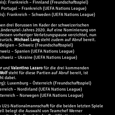
is): Frankreich – Finnland (Freundschaftsspiel)
: Portugal – Frankreich (UEFA Nations League)
nis): Frankreich – Schweden (UEFA Nations League)
en drei Borussen im Kader der schweizerischen
änderspiel-Jahres 2020. Auf eine Nominierung von
essen vorheriger Verletzungspause verzichtet, nun
zurück.
Michael Lang
steht zudem auf Abruf bereit.
Belgien – Schweiz (Freundschaftsspiel)
chweiz – Spanien (UEFA Nations League)
 Schweiz – Ukraine (UEFA Nations League)
r
und
Valentino Lazaro
für die drei kommenden
Wolf
steht für diese Partien auf Abruf bereit, ist
hl dabei.
g): Luxemburg – Österreich (Freundschaftsspiel)
terreich – Nordirland (UEFA Nations League)
sterreich – Norwegen (UEFA Nations League)
n U21-Nationalmannschaft für die beiden letzten Spiele
ell belegt die Auswahl von Teamchef Werner