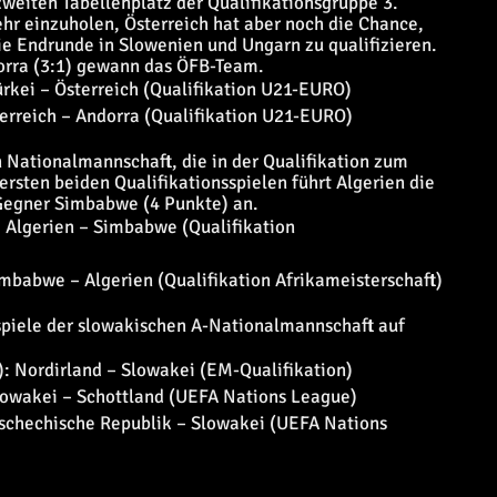
weiten Tabellenplatz der Qualifikationsgruppe 3.
ehr einzuholen, Österreich hat aber noch die Chance,
die Endrunde in Slowenien und Ungarn zu qualifizieren.
dorra (3:1) gewann das ÖFB-Team.
ürkei – Österreich (Qualifikation U21-EURO)
terreich – Andorra (Qualifikation U21-EURO)
 Nationalmannschaft, die in der Qualifikation zum
rsten beiden Qualifikationsspielen führt Algerien die
egner Simbabwe (4 Punkte) an.
: Algerien – Simbabwe (Qualifikation
mbabwe – Algerien (Qualifikation Afrikameisterschaft)
rspiele der slowakischen A-Nationalmannschaft auf
): Nordirland – Slowakei (EM-Qualifikation)
Slowakei – Schottland (UEFA Nations League)
 Tschechische Republik – Slowakei (UEFA Nations