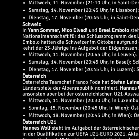
Mittwoch, 11. November (21:10 Uhr, in Saint-Den
Samstag, 14. November (20:45 Uhr, in Lissabon)
Dienstag, 17. November (20:45 Uhr, in Saint-De
Schweiz
In
Yann Sommer, Nico Elvedi
und
Breel Embolo
steh
Nationalmannschaft für das
Schlussprogramm des L
Embolo hatten die Schweizer im Oktober aufgrund d
kehrt der 23-Jährige ins Aufgebot der Eidgenossen 
Mittwoch, 11. November (20:45 Uhr, in Leuven): 
Samstag, 14. November (20:45 Uhr, in Basel): S
Dienstag, 17. November (20:45 Uhr, in Luzern):
Österreich
Österreichs Teamchef Franco Foda hat
Stefan Laine
Länderspiele der Alpenrepublik nominiert.
Hannes 
ansonsten aber bei der österreichischen U21-Auswa
Mittwoch, 11. November (20:30 Uhr, in Luxembur
Sonntag, 15. November (20:45 Uhr, in Wien): Ös
Mittwoch, 18. November (20:45 Uhr, in Wien): Ö
Österreich U21
Hannes Wolf
steht im Aufgebot der österreichische
in der Qualifikation zur UEFA U21-EURO 2021. Aktu