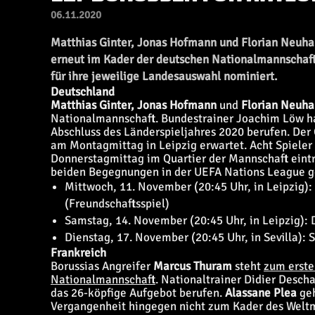
06.11.2020
Matthias Ginter, Jonas Hofmann und Florian Neuha
erneut im Kader der deutschen Nationalmannschaft
für ihre jeweilige Landesauswahl nominiert.
Deutschland
Matthias Ginter, Jonas Hofmann
und
Florian Neuha
Nationalmannschaft. Bundestrainer Joachim Löw ha
Abschluss des Länderspieljahres 2020 berufen. Der
am Montagmittag in Leipzig erwartet. Acht Spieler
Donnerstagmittag im Quartier der Mannschaft eintre
beiden Begegnungen in der UEFA Nations League ge
Mittwoch, 11. November (20:45 Uhr, in Leipzig):
(Freundschaftsspiel)
Samstag, 14. November (20:45 Uhr, in Leipzig):
Dienstag, 17. November (20:45 Uhr, in Sevilla):
Frankreich
Borussias Angreifer
Marcus Thuram
steht
zum erste
Nationalmannschaft
. Nationaltrainer Didier Desch
das 26-köpfige Aufgebot berufen.
Alassane Plea
geh
Vergangenheit hingegen nicht zum Kader des Weltm