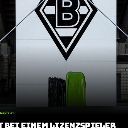
nzspieler
T BEI EINEM LIZENZSPIELER