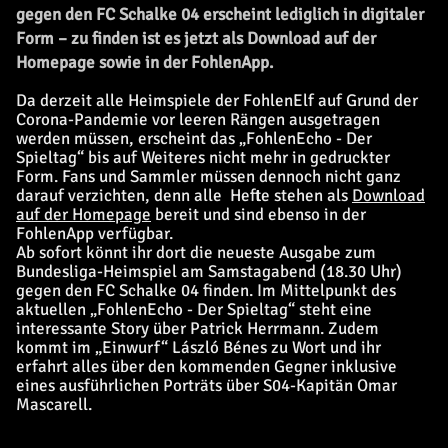
gegen den FC Schalke 04 erscheint lediglich in digitaler
Form – zu finden ist es jetzt als Download auf der
Homepage sowie in der FohlenApp.
Da derzeit alle Heimspiele der FohlenElf auf Grund der
Corona-Pandemie vor leeren Rängen ausgetragen
werden müssen, erscheint das „FohlenEcho - Der
Spieltag“ bis auf Weiteres nicht mehr in gedruckter
Form. Fans und Sammler müssen dennoch nicht ganz
darauf verzichten, denn alle Hefte stehen als
Download
auf der Homepage
bereit und sind ebenso in der
FohlenApp verfügbar.
Ab sofort könnt ihr dort die neueste Ausgabe zum
Bundesliga-Heimspiel am Samstagabend (18.30 Uhr)
gegen den FC Schalke 04 finden. Im Mittelpunkt des
aktuellen „FohlenEcho - Der Spieltag“ steht eine
interessante Story über Patrick Herrmann. Zudem
kommt im „Einwurf“ László Bénes zu Wort und ihr
erfahrt alles über den kommenden Gegner inklusive
eines ausführlichen Porträts über S04-Kapitän Omar
Mascarell.