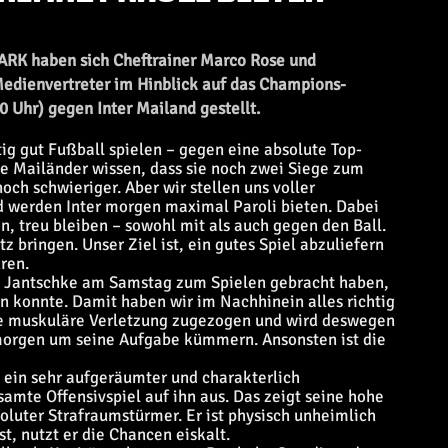
PARK haben sich Cheftrainer Marco Rose und
Medienvertreter im Hinblick auf das Champions-
 Uhr) gegen Inter Mailand gestellt.
g gut Fußball spielen – gegen eine absolute Top-
e Mailänder wissen, dass sie noch zwei Siege zum
h schwieriger. Aber wir stellen uns voller
d werden Inter morgen maximal Paroli bieten. Dabei
n, treu bleiben – sowohl mit als auch gegen den Ball.
 bringen. Unser Ziel ist, ein gutes Spiel abzuliefern
ren.
ny Jantschke am Samstag zum Spielen gebracht haben,
 konnte. Damit haben wir im Nachhinein alles richtig
ine muskuläre Verletzung zugezogen und wird deswegen
h morgen um seine Aufgabe kümmern. Ansonsten ist die
ein sehr aufgeräumter und charakterlich
samte Offensivspiel auf ihn aus. Das zeigt seine hohe
oluter Strafraumstürmer. Er ist physisch unheimlich
t, nutzt er die Chancen eiskalt.