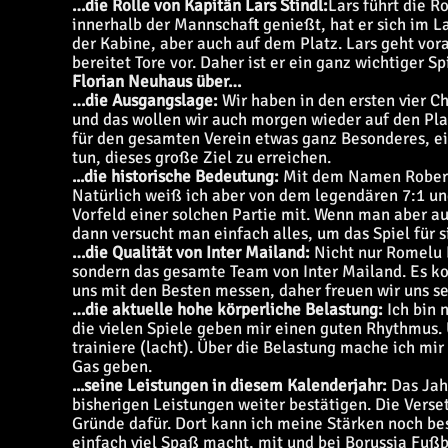
…die Rolle von Kapitän Lars Stindl:
Lars führt die R
innerhalb der Mannschaft genießt, hat er sich im Lau
der Kabine, aber auch auf dem Platz. Lars geht vora
bereitet Tore vor. Daher ist er ein ganz wichtiger Spi
Florian Neuhaus über…
…die Ausgangslage:
Wir haben in den ersten vier 
und das wollen wir auch morgen wieder auf den Plat
für den gesamten Verein etwas ganz Besonderes, e
tun, dieses große Ziel zu erreichen.
...die historische Bedeutung:
Mit dem Namen Roberto
Natürlich weiß ich aber von dem legendären 7:1 
Vorfeld einer solchen Partie mit. Wenn man aber auf
dann versucht man einfach alles, um das Spiel für s
…die Qualität von Inter Mailand:
Nicht nur Romelu L
sondern das gesamte Team von Inter Mailand. Es ko
uns mit den Besten messen, daher freuen wir uns se
…die aktuelle hohe körperliche Belastung:
Ich bin 
die vielen Spiele geben mir einen guten Rhythmus. U
trainiere (lacht). Über die Belastung mache ich mir
Gas geben.
...seine Leistungen in diesem Kalenderjahr:
Das Jahr
bisherigen Leistungen weiter bestätigen. Die Verset
Gründe dafür. Dort kann ich meine Stärken noch bes
einfach viel Spaß macht, mit und bei Borussia Fußba