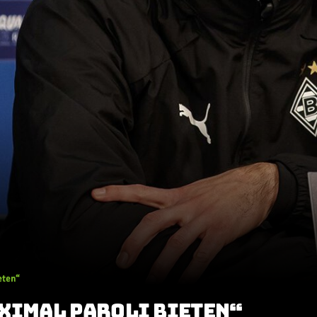
eten“
AXIMAL PAROLI BIETEN“