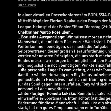
30.11.2020
In einer virtuellen Pressekonferenz im BORUSSIA-
Mittelfeldspieler Florian Neuhaus den Fragen der 
League-Heimspiel der FohlenElf am Dienstag (21:00
Cheftrainer Marco Rose über…
…Borussias Ausgangslage:
Wir müssen morgen richti
Mannschaft, die mit dem Rücken zur Wand steht. Di
Weiterkommen benötigen, das macht die Aufgabe noc
Selbstvertrauen dieser großen Herausforderung un
werden wir unseren Prinzipien, die uns stark mache
Beides müssen wir morgen bestmöglich auf den Platz
und möglichst die noch benötigten Punkte einzufah
...die personelle Lage:
Es war wichtig, dass wir To
damit er wieder ein wenig den Rhythmus aufnehmen
gemacht, denn Nico Elvedi hat sich im Training e
für das Spiel gegen Inter ausfallen. Tony wird sic
personelle Lage unverändert.
…Inter-Torjäger Romelu Lukaku:
Romelu Lukaku ist 
einwandfreier Sportsmann. Inter richtet fast das ge
Bedeutung für diese Mannschaft. Lukaku ist ein abs
stark, hat ein gutes Tempo und wenn er in Tornähe is