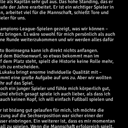
olle als Kapitän sehr gut aus. Das hohe Standing, das er
fe der Jahre erarbeitet. Er ist ein wichtiger Spieler in
n, arbeitet viel für die Mannschaft, schießt Tore und
eler für uns.
Champions-League-Spielen gezeigt, was wir können –
z bringen. Es wäre sowohl für mich persönlich als auch
ine Runde weiterzukommen und wir werden alles dafür
 Boninsegna kann ich direkt nichts anfangen.
und dem Büchsenwurf, so etwas bekommt man im
 dem Platz steht, spielt die Historie keine Rolle mehr,
ich zu entscheiden.
ukaku bringt enorme individuelle Qualität mit –
mmt eine große Aufgabe auf uns zu. Aber wir wollten
hr auf das Spiel.
noch ein junger Spieler und fühle mich körperlich gut,
nd ehrlich gesagt spiele ich auch lieber, als dass ich
 auch keinen Kopf, ich will einfach Fußball spielen und
 ist bislang gut gelaufen für mich, ich möchte die
zung auf die Sechserposition war sicher einer der
ser einbringen. Ein weiterer ist, dass es mir momentan
ll zu spielen. Wenn die Mannschaft erfolgreich spielt,