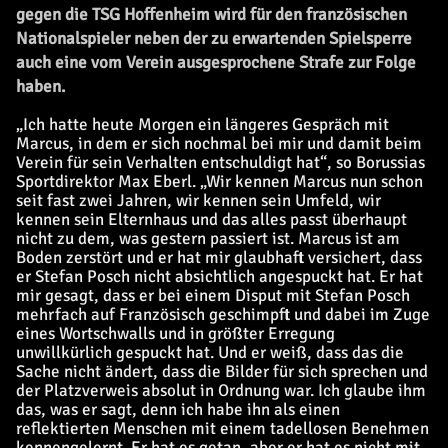
gegen die TSG Hoffenheim wird für den französischen
Nationalspieler neben der zu erwartenden Spielsperre
auch eine vom Verein ausgesprochene Strafe zur Folge
haben.
„Ich hatte heute Morgen ein längeres Gespräch mit
Marcus, in dem er sich nochmal bei mir und damit beim
Verein für sein Verhalten entschuldigt hat“, so Borussias
Sportdirektor Max Eberl. „Wir kennen Marcus nun schon
seit fast zwei Jahren, wir kennen sein Umfeld, wir
kennen sein Elternhaus und das alles passt überhaupt
nicht zu dem, was gestern passiert ist. Marcus ist am
Boden zerstört und er hat mir glaubhaft versichert, dass
er Stefan Posch nicht absichtlich angespuckt hat. Er hat
mir gesagt, dass er bei einem Disput mit Stefan Posch
mehrfach auf Französisch geschimpft und dabei im Zuge
eines Wortschwalls und in größter Erregung
unwillkürlich gespuckt hat. Und er weiß, dass das die
Sache nicht ändert, dass die Bilder für sich sprechen und
der Platzverweis absolut in Ordnung war. Ich glaube ihm
das, was er sagt, denn ich habe ihn als einen
reflektierten Menschen mit einem tadellosen Benehmen
kennengelernt. Er hat es getan, aber er hat es nicht mit