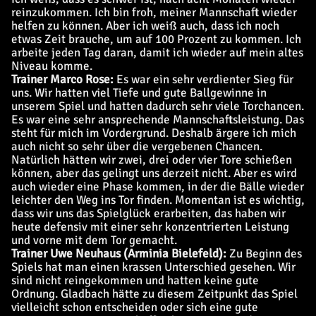
reinzukommen. Ich bin froh, meiner Mannschaft wieder
helfen zu können. Aber ich weiß auch, dass ich noch
etwas Zeit brauche, um auf 100 Prozent zu kommen. Ich
arbeite jeden Tag daran, damit ich wieder auf mein altes
Niveau komme.
Trainer Marco Rose:
Es war ein sehr verdienter Sieg für
uns. Wir hatten viel Tiefe und gute Ballgewinne in
unserem Spiel und hatten dadurch sehr viele Torchancen.
Es war eine sehr ansprechende Mannschaftsleistung. Das
steht für mich im Vordergrund. Deshalb ärgere ich mich
auch nicht so sehr über die vergebenen Chancen.
Natürlich hätten wir zwei, drei oder vier Tore schießen
können, aber das gelingt uns derzeit nicht. Aber es wird
auch wieder eine Phase kommen, in der die Bälle wieder
leichter den Weg ins Tor finden. Momentan ist es wichtig,
dass wir uns das Spielglück erarbeiten, das haben wir
heute defensiv mit einer sehr konzentrierten Leistung
und vorne mit dem Tor gemacht.
Trainer Uwe Neuhaus (Arminia Bielefeld):
Zu Beginn des
Spiels hat man einen krassen Unterschied gesehen. Wir
sind nicht reingekommen und hatten keine gute
Ordnung. Gladbach hätte zu diesem Zeitpunkt das Spiel
vielleicht schon entscheiden oder sich eine gute