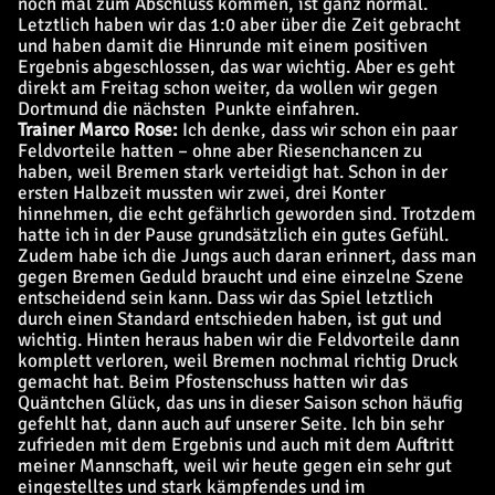
noch mal zum Abschluss kommen, ist ganz normal.
Letztlich haben wir das 1:0 aber über die Zeit gebracht
und haben damit die Hinrunde mit einem positiven
Ergebnis abgeschlossen, das war wichtig. Aber es geht
direkt am Freitag schon weiter, da wollen wir gegen
Dortmund die nächsten Punkte einfahren.
Trainer Marco Rose:
Ich denke, dass wir schon ein paar
Feldvorteile hatten – ohne aber Riesenchancen zu
haben, weil Bremen stark verteidigt hat. Schon in der
ersten Halbzeit mussten wir zwei, drei Konter
hinnehmen, die echt gefährlich geworden sind. Trotzdem
hatte ich in der Pause grundsätzlich ein gutes Gefühl.
Zudem habe ich die Jungs auch daran erinnert, dass man
gegen Bremen Geduld braucht und eine einzelne Szene
entscheidend sein kann. Dass wir das Spiel letztlich
durch einen Standard entschieden haben, ist gut und
wichtig. Hinten heraus haben wir die Feldvorteile dann
komplett verloren, weil Bremen nochmal richtig Druck
gemacht hat. Beim Pfostenschuss hatten wir das
Quäntchen Glück, das uns in dieser Saison schon häufig
gefehlt hat, dann auch auf unserer Seite. Ich bin sehr
zufrieden mit dem Ergebnis und auch mit dem Auftritt
meiner Mannschaft, weil wir heute gegen ein sehr gut
eingestelltes und stark kämpfendes und im