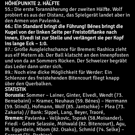
HÖHEPUNKTE 2. HÄLFTE
55.: Die erste Torannäherung der zweiten Hälfte. Wolf
probiert es aus der Distanz, das Spielgerät landet aber in
den Armen von Pavlenka.
66.: Ein Standard bringt die Führung! Bénes bringt die
Kugel von der linken Seite per Freistoßflanke nach
innen, Elvedi ist zur Stelle und verlängert sie per Kopf
ins lange Eck – 1:0.
87.: Große Ausgleichschance für Bremen: Rashica zieht
aus elf Metern ab. Der Ball klatscht an den Innenpfosten
und von da an Sommers Rücken. Der Schweizer begräbt
das Leder dann unter sich.
89.: Noch eine dicke Möglichkeit für Werder: Ein
Schlenzer des freistehenden Bitencourt fliegt knapp
über den Querbalken.
STATISTIK
Borussia:
Sommer – Lainer, Ginter, Elvedi, Wendt (73.
Bensebaini) – Kramer, Neuhaus (59. Bénes) – Herrmann
(59. Stindl), Hofmann, Wolf (85. Jantschke) – Plea (73.
Zakaria) // Bank: Sippel, Lang, Beyer, Traoré,
Bremen:
Pavlenka - Veljkovic, Toprak (58.Moisander),
Friedl - Gebre Selassie, Möhwald (82. Bitencourt), Agu,
M. Eggestein, Mbom (82. Osako), Schmid (74. Selke) –