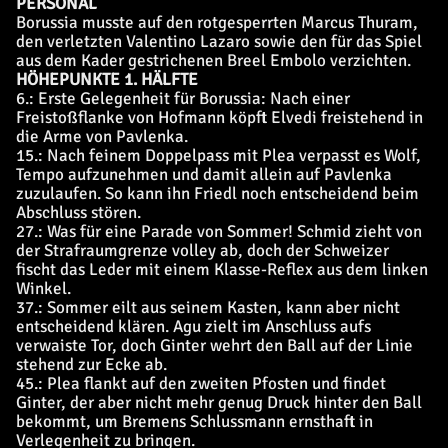
PERSONAL
Borussia musste auf den rotgesperrten Marcus Thuram,
den verletzten Valentino Lazaro sowie den für das Spiel
aus dem Kader gestrichenen Breel Embolo verzichten.
HÖHEPUNKTE 1. HÄLFTE
6.: Erste Gelegenheit für Borussia: Nach einer
Freistoßflanke von Hofmann köpft Elvedi freistehend in
die Arme von Pavlenka.
15.: Nach feinem Doppelpass mit Plea verpasst es Wolf,
Tempo aufzunehmen und damit allein auf Pavlenka
zuzulaufen. So kann ihn Friedl noch entscheidend beim
Abschluss stören.
27.: Was für eine Parade von Sommer! Schmid zieht von
der Strafraumgrenze volley ab, doch der Schweizer
fischt das Leder mit einem Klasse-Reflex aus dem linken
Winkel.
37.: Sommer eilt aus seinem Kasten, kann aber nicht
entscheidend klären. Agu zielt im Anschluss aufs
verwaiste Tor, doch Ginter wehrt den Ball auf der Linie
stehend zur Ecke ab.
45.: Plea flankt auf den zweiten Pfosten und findet
Ginter, der aber nicht mehr genug Druck hinter den Ball
bekommt, um Bremens Schlussmann ernsthaft in
Verlegenheit zu bringen.