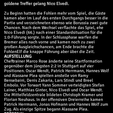
goldene Treffer gelang Nico Elvedi.
Zu Beginn hatten die Fohlen mehr vom Spiel, die Gäste
kamen aber im Lauf des ersten Durchgangs besser in die
Partie und verzeichneten ebenso wie Borussia zwei gute
Chancen. Nach dem Wechsel verflachte das Spiel, ehe
Nico Elvedi (66.) nach einer Standardsituation für die
1:0-Führung sorgte. In der Schlussphase warfen die
Bremer alles nach vorne und kamen noch zu zwei
großen Ausgleichschancen, am Ende brachte die
FohlenElf die knappe Führung aber über die Zeit.
AUFSTELLUNG
Cheftrainer Marco Rose änderte seine Startformation
gegenüber dem jüngsten 2:2 in Stuttgart auf vier
Positionen. Oscar Wendt, Patrick Herrmann, Hannes Wolf
und Alassane Plea spielten anstelle von Ramy
Bensebaini, Denis Zakaria, Lars Stindl und Breel
Embolo. Vor Torwart Yann Sommer verteidigten Stefan
Lainer, Matthias Ginter, Nico Elvedi und Oscar Wendt.
Die Mittelfeldzentrale bildeten Christoph Kramer und
Florian Neuhaus. In der offensiven Dreierreihe kamen
Patrick Herrmann, Jonas Hofmann und Hannes Wolf zum
Zug. Als einzige Spitze begann Alassane Plea.