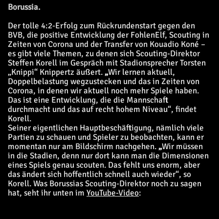
Borussia.
Der tolle 4:2-Erfolg zum Rückrundenstart gegen den
BVB, die positive Entwicklung der FohlenElf, Scouting in
Zeiten von Corona und der Transfer von Kouadio Koné –
es gibt viele Themen, zu denen sich Scouting-Direktor
Steffen Korell im Gespräch mit Stadionsprecher Torsten
„Knippi“ Knippertz äußert.
„
Wir lernen aktuell,
Doppelbelastung wegzustecken und das in Zeiten von
Corona, in denen wir aktuell noch mehr Spiele haben.
Das ist eine Entwicklung, die die Mannschaft
durchmacht und das auf recht hohem Niveau“, findet
Korell.
Seiner eigentlichen Hauptbeschäftigung, nämlich viele
Partien zu schauen und Spieler zu beobachten, kann er
momentan nur am Bildschirm nachgehen.
„
Wir müssen
in die Stadien, denn nur dort kann man die Dimensionen
eines Spiels genau scouten. Das fehlt uns enorm, aber
das ändert sich hoffentlich schnell auch wieder“, so
Korell. Was Borussias Scouting-Direktor noch zu sagen
hat, seht ihr unten im
YouTube-Video
: