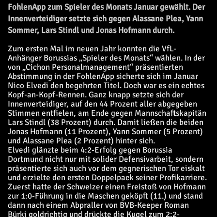
FohlenApp zum Spieler des Monats Januar gewählt. Der
Innenverteidiger setzte sich gegen Alassane Plea, Yann
Sommer, Lars Stindl und Jonas Hofmann durch.
Zum ersten Mal im neuen Jahr konnten die VfL-
Anhänger Borussias „Spieler des Monats“ wählen. In der
von „Cichon Personalmanagement“ präsentierten
Abstimmung in der FohlenApp sicherte sich im Januar
Nico Elvedi den begehrten Titel. Doch war es ein echtes
Kopf-an-Kopf-Rennen. Ganz knapp setzte sich der
Innenverteidiger, auf den 44 Prozent aller abgegeben
Stimmen entfielen, am Ende gegen Mannschaftskapitän
Lars Stindl (38 Prozent) durch. Damit ließen die beiden
Jonas Hofmann (11 Prozent), Yann Sommer (5 Prozent)
und Alassane Plea (2 Prozent) hinter sich.
Elvedi glänzte beim 4:2-Erfolg gegen Borussia
Dortmund nicht nur mit solider Defensivarbeit, sondern
präsentierte sich auch vor dem gegnerischen Tor eiskalt
und erzielte den ersten Doppelpack seiner Profikarriere.
Zuerst hatte der Schweizer einen Freistoß von Hofmann
zur 1:0-Führung in die Maschen geköpft (11.) und stand
dann nach einem Abpraller von BVB-Keeper Roman
Bürki goldrichtig und drückte die Kugel zum 2:2-