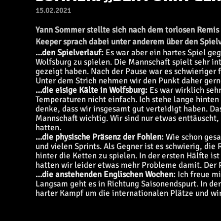
15.02.2021
Yann Sommer stellte sich nach dem torlosen Remis 
Keeper sprach dabei unter anderem über den Spiel
…den Spielverlauf:
Es war aber ein hartes Spiel geg
Wolfsburg zu spielen. Die Mannschaft spielt sehr int
gezeigt haben. Nach der Pause war es schwieriger 
Unter dem Strich nehmen wir den Punkt daher gern
…die eisige Kälte in Wolfsburg:
Es war wirklich sehr
Temperaturen nicht einfach. Ich stehe lange hinten
denke, dass wir insgesamt gut verteidigt haben. Das
Mannschaft wichtig. Wir sind nur etwas enttäuscht,
hatten.
…die physische Präsenz der Fohlen:
Wie schon gesag
und vielen Sprints. Als Gegner ist es schwierig, di
hinter die Ketten zu spielen. In der ersten Hälfte 
hatten wir leider etwas mehr Probleme damit. Der 
…die anstehenden Englischen Wochen:
Ich freue mi
Langsam geht es in Richtung Saisonendspurt. In der
harter Kampf um die internationalen Plätze und wi