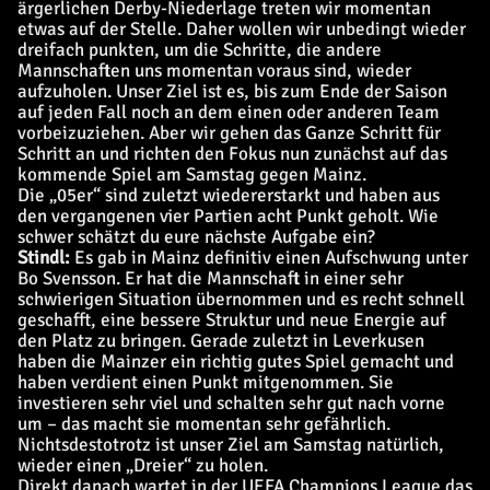
ärgerlichen Derby-Niederlage treten wir momentan
etwas auf der Stelle. Daher wollen wir unbedingt wieder
dreifach punkten, um die Schritte, die andere
Mannschaften uns momentan voraus sind, wieder
aufzuholen. Unser Ziel ist es, bis zum Ende der Saison
auf jeden Fall noch an dem einen oder anderen Team
vorbeizuziehen. Aber wir gehen das Ganze Schritt für
Schritt an und richten den Fokus nun zunächst auf das
kommende Spiel am Samstag gegen Mainz.
Die „05er“ sind zuletzt wiedererstarkt und haben aus
den vergangenen vier Partien acht Punkt geholt. Wie
schwer schätzt du eure nächste Aufgabe ein?
Stindl:
Es gab in Mainz definitiv einen Aufschwung unter
Bo Svensson. Er hat die Mannschaft in einer sehr
schwierigen Situation übernommen und es recht schnell
geschafft, eine bessere Struktur und neue Energie auf
den Platz zu bringen. Gerade zuletzt in Leverkusen
haben die Mainzer ein richtig gutes Spiel gemacht und
haben verdient einen Punkt mitgenommen. Sie
investieren sehr viel und schalten sehr gut nach vorne
um – das macht sie momentan sehr gefährlich.
Nichtsdestotrotz ist unser Ziel am Samstag natürlich,
wieder einen „Dreier“ zu holen.
Direkt danach wartet in der UEFA Champions League das