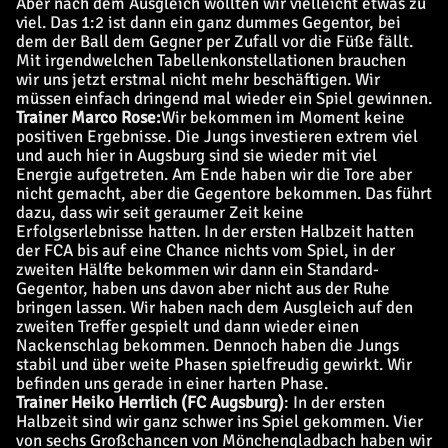
Aber nach dem Ausgleich wollten wir vielleicht etwas zu
viel. Das 1:2 ist dann ein ganz dummes Gegentor, bei
dem der Ball dem Gegner per Zufall vor die Füße fällt.
Mit irgendwelchen Tabellenkonstellationen brauchen
wir uns jetzt erstmal nicht mehr beschäftigen. Wir
müssen einfach dringend mal wieder ein Spiel gewinnen.
Trainer Marco Rose:
Wir bekommen im Moment keine
positiven Ergebnisse. Die Jungs investieren extrem viel
und auch hier in Augsburg sind sie wieder mit viel
Energie aufgetreten. Am Ende haben wir die Tore aber
nicht gemacht, aber die Gegentore bekommen. Das führt
dazu, dass wir seit geraumer Zeit keine
Erfolgserlebnisse hatten. In der ersten Halbzeit hatten
der FCA bis auf eine Chance nichts vom Spiel, in der
zweiten Hälfte bekommen wir dann ein Standard-
Gegentor, haben uns davon aber nicht aus der Ruhe
bringen lassen. Wir haben nach dem Ausgleich auf den
zweiten Treffer gespielt und dann wieder einen
Nackenschlag bekommen. Dennoch haben die Jungs
stabil und über weite Phasen spielfreudig gewirkt. Wir
befinden uns gerade in einer harten Phase.
Trainer Heiko Herrlich (FC Augsburg)
: In der ersten
Halbzeit sind wir ganz schwer ins Spiel gekommen. Vier
von sechs Großchancen von Mönchengladbach haben wir