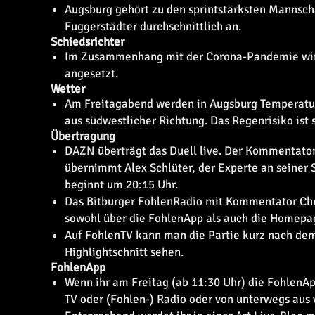
Augsburg gehört zu den sprintstärksten Mannschaf
Fuggerstädter durchschnittlich an.
Schiedsrichter
Im Zusammenhang mit der Corona-Pandemie wird 
angesetzt.
Wetter
Am Freitagabend werden in Augsburg Temperatur
aus südwestlicher Richtung. Das Regenrisiko ist 
Übertragung
DAZN überträgt das Duell live. Der Kommentator
übernimmt Alex Schlüter, der Experte an seiner S
beginnt um 20:15 Uhr.
Das Bitburger FohlenRadio mit Kommentator Chri
sowohl über die FohlenApp als auch die Homepa
Auf
FohlenTV
kann man die Partie kurz nach dem
Highlightschnitt sehen.
FohlenApp
Wenn ihr am Freitag (ab 11:30 Uhr) die FohlenApp
TV oder (Fohlen-) Radio oder von unterwegs aus 