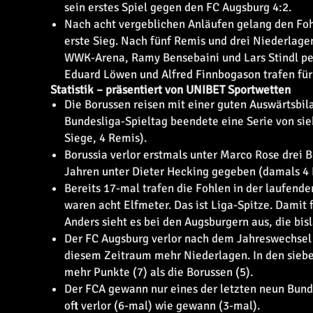
sein erstes Spiel gegen den FC Augsburg 4:2.
Nach acht vergeblichen Anläufen gelang den Foh
erste Sieg. Nach fünf Remis und drei Niederlag
WWK-Arena, Ramy Bensebaini und Lars Stindl per
Eduard Löwen und Alfred Finnbogason trafen für
Statistik – präsentiert von UNIBET Sportwetten
Die Borussen reisen mit einer guten Auswärtsbil
Bundesliga-Spieltag beendete eine Serie von sie
Siege, 4 Remis).
Borussia verlor erstmals unter Marco Rose drei Bu
Jahren unter Dieter Hecking gegeben (damals 4 
Bereits 17-mal trafen die Fohlen in der laufend
waren acht Elfmeter. Das ist Liga-Spitze. Damit 
Anders sieht es bei den Augsburgern aus, die bis
Der FC Augsburg verlor nach dem Jahreswechsel s
diesem Zeitraum mehr Niederlagen. In den siebe
mehr Punkte (7) als die Borussen (5).
Der FCA gewann nur eines der letzten neun Bund
oft verlor (6-mal) wie gewann (3-mal).