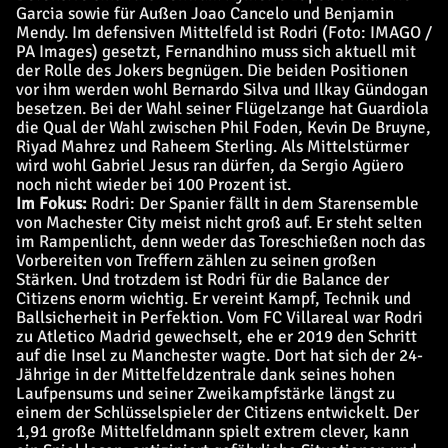
Garcia sowie für Außen Joao Cancelo und Benjamin
Mendy. Im defensiven Mittelfeld ist Rodri (Foto: IMAGO /
PA Images) gesetzt, Fernandhino muss sich aktuell mit
der Rolle des Jokers begnügen. Die beiden Positionen
vor ihm werden wohl Bernardo Silva und Ilkay Gündogan
besetzen. Bei der Wahl seiner Flügelzange hat Guardiola
die Qual der Wahl zwischen Phil Foden, Kevin De Bruyne,
Riyad Mahrez und Raheem Sterling. Als Mittelstürmer
wird wohl Gabriel Jesus ran dürfen, da Sergio Agüero
noch nicht wieder bei 100 Prozent ist.
Im Fokus:
Rodri: Der Spanier fällt in dem Starensemble
von Machester City meist nicht groß auf. Er steht selten
im Rampenlicht, denn weder das Toreschießen noch das
Vorbereiten von Treffern zählen zu seinen großen
Stärken. Und trotzdem ist Rodri für die Balance der
Citizens enorm wichtig. Er vereint Kampf, Technik und
Ballsicherheit in Perfektion. Vom FC Villareal war Rodri
zu Atletico Madrid gewechselt, ehe er 2019 den Schritt
auf die Insel zu Manchester wagte. Dort hat sich der 24-
Jährige in der Mittelfeldzentrale dank seines hohen
Laufpensums und seiner Zweikampfstärke längst zu
einem der Schlüsselspieler der Citizens entwickelt. Der
1,91 große Mittelfeldmann spielt extrem clever, kann