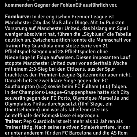
kommenden Gegner der FohlenElf ausführlich vor.
Formkurve:
In der englischen Premier League ist
Manchester City das Maß aller Dinge. Mit 14 Punkten
Vorsprung auf Manchester United, das bislang ein Spiel
weniger absolviert hat, führen die „Skyblues“ die Tabelle
deutlich an. Zwischenzeitlich konnte die Mannschaft von
Trainer Pep Guardiola eine stolze Serie von 21
Pflichtspiel-Siegen und 28 Pflichtspielen ohne
Niederlage in Folge aufweisen. Diesen imposanten Lauf
stoppte Manchester United zwar vor anderthalb Woche
mit einem 2:0-Sieg bei den Citizens, aus der Spur
brachte es den Premier-League-Spitzenreiter aber nicht.
Danach ließ er zwei klare Siege gegen den FC
Southampton (5:2) sowie beim FC Fulham (3:0) folgen.
In der Champions-League-Gruppenphase hatte sich City
souverän gegen den FC Porto, Olympique Marseille und
Olympiakos Piräus durchgesetzt (fünf Siege, ein
Unentschieden) und war als Tabellenerster ins
Achtelfinale der Königsklasse eingezogen.
Trainer:
Pep Guardiola ist seit mehr als 13 Jahren als
Trainer tätig. Nach seiner aktiven Spielerkarriere, in der
er unter anderem für den FC Barcelona und die AS Rom