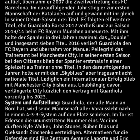
auflief, übernahm er 2007 die Zweitvertretung des FC
Barcelona. Im darauffolgenden Jahr stieg er zur ersten
Mannschaft der Katalanen auf und gewann mit ihr gleich
in seiner Debüt-Saison drei Titel. Es folgten elf weitere
Titel, ehe Guardiola Barca 2012 verließ und zur Saison
2013/14 beim FC Bayern München anheuerte. Mit ihm
holte der Spanier in drei Jahren zweimal das „Double“
und insgesamt sieben Titel. 2016 verließ Guardiola den
FC Bayern und übernahm von Manuel Pellegrini das
Traineramt bei Manchester City. In seiner ersten Saison
bei den Citizens blieb der Spanier erstmals in einer
Spielzeit als Trainer ohne Titel. In den darauffolgenden
Jahren holte er mit den „Skyblues“ aber insgesamt acht
nationale Titel. Lediglich ein internationaler Erfolg blieb
mit Manchester City bisher aus. Unabhängig davon
verlängerte City kürzlich den Vertrag mit Guardiola
vorzeitig bis 2023.
System und Aufstellung:
Guardiola, der alle Mann an
Bord hat, wird seine Mannschaft aller Voraussicht nach
in einem 4-3-3-System auf den Platz schicken. Im Tor ist
Ederson die unumstrittene Nummer eins. Vor ihm
dürften Kyle Walker, John Stones, Rúben Dias und
Oleksandr Zinchenko verteidigen. Alternativen für die
Defensive sind fürs Zentrum Aymeric Laporte und Eric