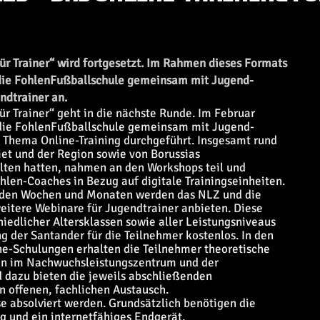
für Trainer“ wird fortgesetzt. Im Rahmen dieses Formats
die FohlenFußballschule gemeinsam mit Jugend-
ndtrainer an.
ür Trainer“ geht in die nächste Runde. Im Februar
die FohlenFußballschule gemeinsam mit Jugend-
 Thema Online-Training durchgeführt. Insgesamt rund
et und der Region sowie von Borussias
alten hatten, nahmen an den Workshops teil und
hlen-Coaches in Bezug auf digitale Trainingseinheiten.
enden Wochen und Monaten werden das NLZ und die
itere Webinare für Jugendtrainer anbieten. Diese
hiedlicher Altersklassen sowie aller Leistungsniveaus
 der Santander für die Teilnehmer kostenlos. In den
ne-Schulungen erhalten die Teilnehmer theoretische
men im Nachwuchsleistungszentrum und der
 dazu bieten die jeweils abschließenden
n offenen, fachlichen Austausch.
 absolviert werden. Grundsätzlich benötigen die
ng und ein internetfähiges Endgerät.