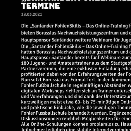
TERMINE
18.03.2021
Die „Santander FohlenSkills – Das Online-Training 
bieten Borussias Nachwuchsleistungszentrum und 
Hauptsponsor Santander weitere Webinare für Juge
Die „Santander FohlenSkills – Das Online-Training f
hatten Borussias Nachwuchsleistungszentrum und 
Hauptsponsor Santander bereits fünf Webinare zum
180 Jugend- und Amateurtrainer aus dem Stadtgebi
Partnervereinen, die eine exklusive Einladung erh
profitierten dabei von den Erfahrungswerten der Fo
Nun setzt Borussia das Format fort. In den komm
FohlenFußballschule in regelmäßigen Abständen we
digitalen Workshops richten sich an Trainer untersc
und Vorerfahrungen und sind dank der Unterstützung
kurzweiligen meist etwa 60- bis 75-minütigen Onli
und praktische Einblicke, wie die jeweiligen The
FohlenFussballschule behandelt werden. Ergänzend
Diskussionsrunden reichlich Möglichkeiten für eine
Alle Online-Schulungen können problemlos zu Hause
Teilnehmer lediglich eine stabile Internetverbindu