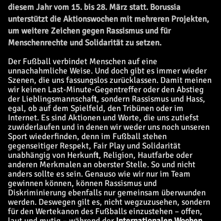
diesem Jahr vom 15. bis 28. März statt. Borussia
unterstützt die Aktionswochen mit mehreren Projekten,
um weitere Zeichen gegen Rassismus und für
Menschenrechte und Solidarität zu setzen.
Der Fußball verbindet Menschen auf eine
unnachahmliche Weise. Und doch gibt es immer wieder
Szenen, die uns fassungslos zurücklassen. Damit meinen
wir keinen Last-Minute-Gegentreffer oder den Abstieg
der Lieblingsmannschaft, sondern Rassismus und Hass,
egal, ob auf dem Spielfeld, den Tribünen oder im
Internet. Es sind Aktionen und Worte, die uns zutiefst
zuwiderlaufen und in denen wir weder uns noch unseren
Sport wiederfinden, denn im Fußball stehen
gegenseitiger Respekt, Fair Play und Solidarität
unabhängig von Herkunft, Religion, Hautfarbe oder
anderen Merkmalen an oberster Stelle. So und nicht
anders sollte es sein. Genauso wie wir nur im Team
gewinnen können, können Rassismus und
Diskriminierung ebenfalls nur gemeinsam überwunden
werden. Deswegen gilt es, nicht wegzuzusehen, sondern
für den Wertekanon des Fußballs einzustehen – offen,
laut und mutig – während der
Internationalen Wochen