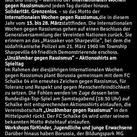
gegen Rassismus
und jeden Tag darüber hinaus.
Solidarität. Grenzenlos
. – so das Motto der
Internationalen Wochen gegen Rassismus,
die in diesem
Jahr vom
15. bis 28. März
stattfinden. Die Internationalen
Wochen gegen Rassismus gehen auf einen Beschluss der
Generalversammlung der Vereinten Nationen zurück. Sie
erinnern an das „Massaker von Sharpeville“, bei dem die
südafrikanische Polizei am 21. März 1960 im Township
Sharpeville 69 friedlich Demonstrierende erschoss.
„Unzähmbar gegen Rassismus“ – Aktionsshirts am
Spieltag
Im Rahmen der diesjährigen Internationalen Wochen
gegen Rassismus plant Borussia gemeinsam mit dem FC
Schalke 04 ein erneutes Zeichen gegen Rassismus, für
Toleranz und Respekt und gegen Menschenfeindlichkeit
zu setzen. Die Fohlen werden im Zuge dessen beim
Bundesliga-Top-Spiel am Samstagabend (18:30 Uhr) auf
Schalke mit entsprechenden Aktionsshirts einlaufen, die
Vereinsbotschaft
„Unzähmbar gegen Rassismus“
in den
Mittelpunkt rückt. Der FC Schalke 04 wird unter seinem
bekannten Motto #stehtauf einlaufen.
Workshops für
Kinder, Jugendliche und junge Erwachsene
Darüber hinaus haben Borussia, der Bildungspark MG