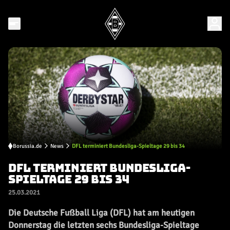
Borussia.de
News
DFL terminiert Bundesliga-Spieltage 29 bis 34
DFL TERMINIERT BUNDESLIGA-
SPIELTAGE 29 BIS 34
25.03.2021
Die Deutsche Fußball Liga (DFL) hat am heutigen
Donnerstag die letzten sechs Bundesliga-Spieltage