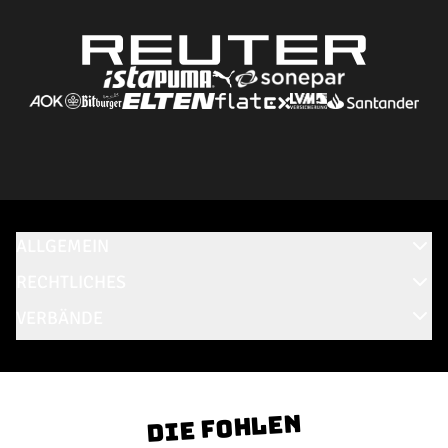
ALLGEMEIN
RECHTLICHES
VERBÄNDE
Die Fohlen