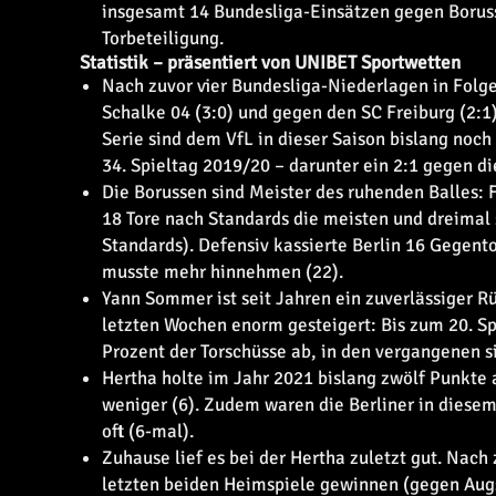
insgesamt 14 Bundesliga-Einsätzen gegen Borussi
Torbeteiligung.
Statistik – präsentiert von UNIBET Sportwetten
Nach zuvor vier Bundesliga-Niederlagen in Folg
Schalke 04 (3:0) und gegen den SC Freiburg (2:1)
Serie sind dem VfL in dieser Saison bislang noch
34. Spieltag 2019/20 – darunter ein 2:1 gegen di
Die Borussen sind Meister des ruhenden Balles: 
18 Tore nach Standards die meisten und dreimal s
Standards). Defensiv kassierte Berlin 16 Gegent
musste mehr hinnehmen (22).
Yann Sommer ist seit Jahren ein zuverlässiger R
letzten Wochen enorm gesteigert: Bis zum 20. Sp
Prozent der Torschüsse ab, in den vergangenen s
Hertha holte im Jahr 2021 bislang zwölf Punkte a
weniger (6). Zudem waren die Berliner in diesem
oft (6-mal).
Zuhause lief es bei der Hertha zuletzt gut. Nach
letzten beiden Heimspiele gewinnen (gegen Augs