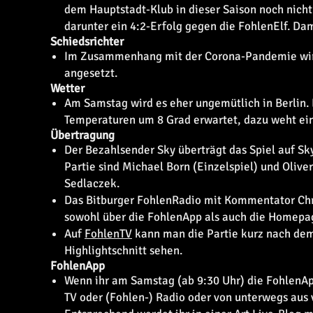
dem Hauptstadt-Klub in dieser Saison noch nich
darunter ein 4:2-Erfolg gegen die FohlenElf. Dam
Schiedsrichter
Im Zusammenhang mit der Corona-Pandemie wird 
angesetzt.
Wetter
Am Samstag wird es eher ungemütlich in Berlin. 
Temperaturen um 8 Grad erwartet, dazu weht eine
Übertragung
Der Bezahlsender Sky überträgt das Spiel auf Sk
Partie sind Michael Born (Einzelspiel) und Oliver
Sedlaczek.
Das Bitburger FohlenRadio mit Kommentator Chri
sowohl über die FohlenApp als auch die Homepa
Auf
FohlenTV
kann man die Partie kurz nach dem
Highlightschnitt sehen.
FohlenApp
Wenn ihr am Samstag (ab 9:30 Uhr) die FohlenApp 
TV oder (Fohlen-) Radio oder von unterwegs aus 