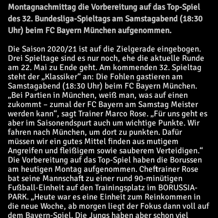
Montagnachmittag die Vorbereitung auf das Top-Spiel
des 32. Bundesliga-Spieltags am Samstagabend (18:30
Uhr) beim FC Bayern München aufgenommen.
Die Saison 2020/21 ist auf die Zielgerade eingebogen.
Drei Spieltage sind es nur noch, ehe die aktuelle Runde
am 22. Mai zu Ende geht. Am kommenden 32. Spieltag
steht der „Klassiker“ an: Die Fohlen gastieren am
Samstagabend (18:30 Uhr) beim FC Bayern München.
„Bei Partien in München, weiß man, was auf einen
zukommt – zumal der FC Bayern am Samstag Meister
werden kann“, sagt Trainer Marco Rose. „Für uns geht es
aber im Saisonendspurt auch um wichtige Punkte. Wir
fahren nach München, um dort zu punkten. Dafür
müssen wir ein gutes Mittel finden aus mutigem
Angreifen und fleißigem sowie sauberem Verteidigen.“
Die Vorbereitung auf das Top-Spiel haben die Borussen
am heutigen Montag aufgenommen. Cheftrainer Rose
bat seine Mannschaft zu einer rund 90-minütigen
Fußball-Einheit auf den Trainingsplatz im BORUSSIA-
PARK. „Heute war es eine Einheit zum Reinkommen in
die neue Woche, ab morgen liegt der Fokus dann voll auf
dem Bayern-Spiel. Die Jungs haben aber schon viel