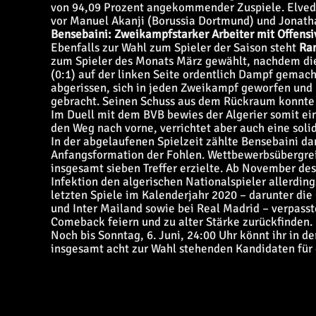
von 94,09 Prozent angekommender Zuspiele. Elvedi
vor Manuel Akanji (Borussia Dortmund) und Jonath
Bensebaini: Zweikampfstarker Arbeiter mit Offens
Ebenfalls zur Wahl zum Spieler der Saison steht
Ra
zum Spieler des Monats März gewählt, nachdem die
(0:1) auf der linken Seite ordentlich Dampf gemach
abgerissen, sich in jeden Zweikampf geworfen und 
gebracht. Seinen Schuss aus dem Rückraum konnte
Im Duell mit dem BVB bewies der Algerier somit e
den Weg nach vorne, verrichtet aber auch eine soli
In der abgelaufenen Spielzeit zählte Bensebaini d
Anfangsformation der Fohlen. Wettbewerbsübergreife
insgesamt sieben Treffer erzielte. Ab November de
Infektion den algerischen Nationalspieler allerdin
letzten Spiele im Kalenderjahr 2020 – darunter d
und Inter Mailand sowie bei Real Madrid – verpass
Comeback feiern und zu alter Stärke zurückfinden.
Noch bis Sonntag, 6. Juni, 24:00 Uhr könnt ihr in
insgesamt acht zur Wahl stehenden Kandidaten für