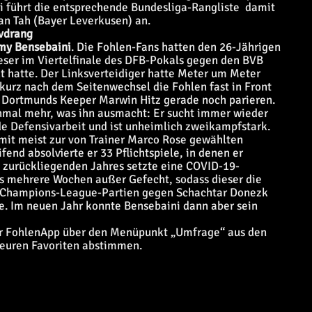
 führt die entsprechende Bundesliga-Rangliste damit
an Tah (Bayer Leverkusen) an.
ivdrang
my Bensebaini
. Die Fohlen-Fans hatten den 26-Jährigen
ser im Viertelfinale des DFB-Pokals gegen den BVB
t hatte. Der Linksverteidiger hatte Meter um Meter
kurz nach dem Seitenwechsel die Fohlen fast in Front
 Dortmunds Keeper Marwin Hitz gerade noch parieren.
inmal mehr, was ihn ausmacht: Er sucht immer wieder
de Defensivarbeit und ist unheimlich zweikampfstark.
amit meist zur von Trainer Marco Rose gewählten
nd absolvierte er 33 Pflichtspiele, in denen er
s zurückliegenden Jahres setzte eine COVID-19-
gs mehrere Wochen außer Gefecht, sodass dieser die
ie Champions-League-Partien gegen Schachtar Donezk
te. Im neuen Jahr konnte Bensebaini dann aber sein
 der FohlenApp über den Menüpunkt „Umfrage“ aus den
 euren Favoriten abstimmen.