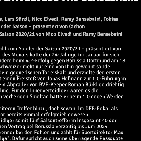
 Lars Stindl, Nico Elvedi, Ramy Bensebaini, Tobias
 der Saison – präsentiert von Cichon
Saison 2020/21 von Nico Elvedi und Ramy Bensebaini
hl zum Spieler der Saison 2020/21 – präsentiert von
des Monats hatte der 24-Jährige im Januar für sich
ondere beim 4:2-Erfolg gegen Borussia Dortmund am 18.
Schweizer nicht nur eine von ihm gewohnt solide
dem gegnerischen Tor eiskalt und erzielte den ersten
st einen Freistoß von Jonas Hofmann zur 1:0-Führung in
nem Abpraller von BVB-Keeper Roman Bürki goldrichtig
inie. Für den Innenverteidiger waren es die
 vorherigen Spieltag hatte er beim 1:0 gegen Werder
iteren Treffer hinzu, doch sowohl im DFB-Pokal als
or bereits einmal erfolgreich gewesen.
diger somit fünf Saisontreffer in insgesamt 40 der
nen Vertrag bei Borussia vorzeitig bis Juni 2024
brenner bei den Fohlen und zählt für Sportdirektor Max
iga“. Dafür spricht auch seine überragende Passquote