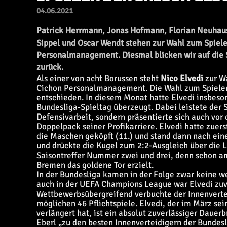
04.06.2021
Patrick Herrmann, Jonas Hofmann, Florian Neuhaus,
Sippel und Oscar Wendt stehen zur Wahl zum Spieler
Personalmanagement. Diesmal blicken wir auf die 
zurück.
Als einer von acht Borussen steht
Nico Elvedi
zur Wa
Cichon Personalmanagement. Die Wahl zum Spieler 
entschieden. In diesem Monat hatte Elvedi insbes
Bundesliga-Spieltag überzeugt. Dabei leistete der 
Defensivarbeit, sondern präsentierte sich auch vor 
Doppelpack seiner Profikarriere. Elvedi hatte zuer
die Maschen geköpft (11.) und stand dann nach ei
und drückte die Kugel zum 2:2-Ausgleich über die L
Saisontreffer Nummer zwei und drei, denn schon am
Bremen das goldene Tor erzielt.
In der Bundesliga kamen in der Folge zwar keine we
auch in der UEFA Champions League war Elvedi zuv
Wettbewerbsübergreifend verbuchte der Innenvertei
möglichen 46 Pflichtspiele. Elvedi, der im März sei
verlängert hat, ist ein absolut zuverlässiger Dauer
Eberl „zu den besten Innenverteidigern der Bundesl