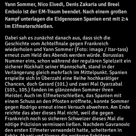
Yann Sommer, Nico Elvedi, Denis Zakaria und Breel
Embolo ist der EM-Traum beendet. Nach einem großen
Kampf unterlagen die Eidgenossen Spanien erst mit 2:4
im Elfmeterschießen.
Dabei sah es zunächst danach aus, dass sich die
Geschichte vom Achtelfinale gegen Frankreich
wiederholen und Yann Sommer (Foto: imago / itar-tass)
erneut zum Held des Abends werden würde. Borussias
Nummer eins, schon während der regulären Spielzeit ein
sicherer Rückhalt seiner Mannschaft, stand in der
Verlängerung gleich mehrfach im Mittelpunkt. Spanien
erspielte sich in Überzahl eine Reihe hochkarätiger
Chancen, doch Gerard (101.) und zwei Mal Oyarzabal
(103., 105.) fanden im glänzenden Sommer ihren
Meister. Auch im Elfmeterschießen, das Spanien mit
einem Schuss an den Pfosten eröffnete, konnte Sommer
gegen Rodrigo erneut einen Versuch abwehren. Am Ende
reichte das aber dieses Mal nicht, weil die gegen
Frankreich noch so sicheren Schweizer dieses Mal die
nötige Präzision vermissen ließen. Nachdem Gavranovic
den ersten Elfmeter verwandelt hatte, scheiterten in
Schär, Akanji und Vargas die weiteren Schützen.