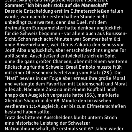
Sommer: "Ich bin sehr stolz auf die Mannschaft"
Dass die Entscheidung erst im Elfmeterschießen fallen
würde, war nach der ersten halben Stunde nicht
unbedingt zu erwarten, denn das Duell mit dem
dreimaligen Europameister hatte denkbar unglücklich
für die Schweiz begonnen - vor allem auch aus Borussen-
Sicht. Schon nach acht Minuten war Sommer beim 0:1
ohne Abwehrchance, weil Denis Zakaria den Schuss von
Jordi Alba unglücklich, aber entscheidend ins eigene Tor
abfälschte. Anschließend entwickelte sich ein Spiel
ohne die ganz großen Chancen, aber mit einem weiteren
Rückschlag für die Schweiz: Breel Embolo musste früh
mit einer Oberschenkelverletzung vom Platz (23.). Die
"Nati" bewies in der Folge aber erneut ihre große Moral
und verlangte dem Favoriten mit Leidenschaft und Moral
alles ab. Nachdem Zakaria mit einem Kopfball noch
knapp den Ausgleich verpasste hatte (56.), markierte
Xherdan Shaqiri in der 68. Minute den inzwischen
verdienten 1:1-Ausgleich, der bis zum Elfmeterschießen
bestand haben sollte.
Trotz des bitteren Ausscheidens bleibt unterm Strich
eine historische Leistung der Schweizer
Nationalmannschaft, die erstmals seit 67 Jahen wieder