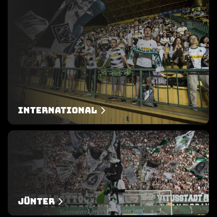
International
Jünter