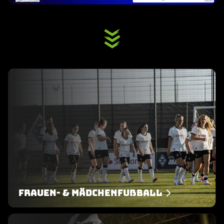
34. Spieltag
Sa
.
15:30
Uhr
22.05.2027
Frauen- & Mädchenfußball