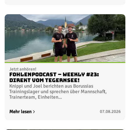
13. Spieltag
Nicht terminiert
12.12.2026
TICKETS SICHERN
14. Spieltag
Nicht terminiert
19.12.2026
Jetzt anhören!
15. Spieltag
FohlenPodcast – Weekly #23:
Nicht terminiert
Direkt vom Tegernsee!
09.01.2027
Knippi und Joel berichten aus Borussias
Trainingslager und sprechen über Mannschaft,
TICKETS SICHERN
Trainerteam, Einheiten...
16. Spieltag
Nicht terminiert
Mehr lesen
07.08.2026
13.01.2027