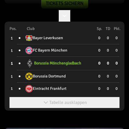
TICKETS SICHERN
1. Runde
So
.
15:30
Uhr
23.08.2026
Pos.
Club
Sp.
TD
Pkt.
Bayer Leverkusen
0
0
0
1
1. Spieltag
Sa
.
15:30
Uhr
FC Bayern München
0
0
0
1
29.08.2026
Borussia Mönchengladbach
0
0
0
1
2. Spieltag
Sa
.
15:30
Uhr
Borussia Dortmund
0
0
0
1
05.09.2026
1
Eintracht Frankfurt
0
0
0
TICKETS SICHERN
Tabelle ausklappen
3. Spieltag
Sa
.
15:30
Uhr
12.09.2026