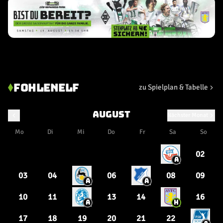
Freundschaftsspiel
20.05.2026
2
6
Freundschaftsspiel
22.05.2026
FOHLENELF
zu Spielplan & Tabelle
1
14
August
Nächster Monat
Freundschaftsspiel
18.07.2026
Mo
Di
Mi
Do
Fr
Sa
So
0
6
02
A
03
04
06
08
09
Freundschaftsspiel
25.07.2026
A
A
1
2
10
11
13
14
16
A
H
17
18
19
20
21
22