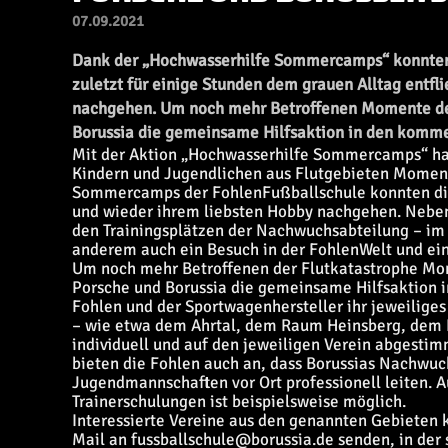
07.09.2021
Dank der „Hochwasserhilfe Sommercamps“ konnten 
zuletzt für einige Stunden dem grauen Alltag ent
nachgehen. Um noch mehr Betroffenen Momente der
Borussia die gemeinsame Hilfsaktion in den komm
Mit der Aktion „Hochwasserhilfe Sommercamps“ hab
Kindern und Jugendlichen aus Flutgebieten Momen
Sommercamps der FohlenFußballschule konnten di
und wieder ihrem liebsten Hobby nachgehen. Nebe
den Trainingsplätzen der Nachwuchsabteilung – im S
anderem auch ein Besuch in der FohlenWelt und e
Um noch mehr Betroffenen der Flutkatastrophe Mo
Porsche und Borussia die gemeinsame Hilfsaktion
Fohlen und der Sportwagenhersteller ihr jeweiliges
– wie etwa dem Ahrtal, dem Raum Heinsberg, dem K
individuell und auf den jeweiligen Verein abgest
bieten die Fohlen auch an, dass Borussias Nachwuc
Jugendmannschaften vor Ort professionell leiten. 
Trainerschulungen ist beispielsweise möglich.
Interessierte Vereine aus den genannten Gebieten 
Mail an
fussballschule@borussia.de
senden, in der 