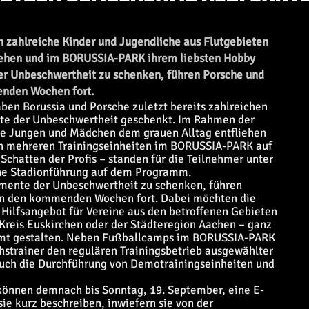
zahlreiche Kinder und Jugendliche aus Flutgebieten
fliehen und im BORUSSIA-PARK ihrem liebsten Hobby
 Unbeschwertheit zu schenken, führen Porsche und
enden Wochen fort.
en Borussia und Porsche zuletzt bereits zahlreichen
te der Unbeschwertheit geschenkt. Im Rahmen der
e Jungen und Mädchen dem grauen Alltag entfliehen
n mehreren Trainingseinheiten im BORUSSIA-PARK auf
chatten der Profis – standen für die Teilnehmer unter
ine Stadionführung auf dem Programm.
mente der Unbeschwertheit zu schenken, führen
 in den kommenden Wochen fort. Dabei möchten die
 Hilfsangebot für Vereine aus den betroffenen Gebieten
reis Euskirchen oder der Städteregion Aachen – ganz
immt gestalten. Neben Fußballcamps im BORUSSIA-PARK
hstrainer den regulären Trainingsbetrieb ausgewählter
Auch die Durchführung von Demotrainingseinheiten und
können demnach bis Sonntag, 19. September, eine E-
sie kurz beschreiben, inwiefern sie von der