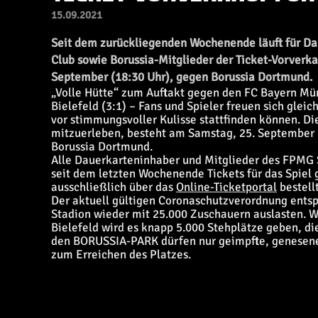
15.09.2021
Seit dem zurückliegenden Wochenende läuft für Da
Club sowie Borussia-Mitglieder der Ticket-Vorverka
September (18:30 Uhr), gegen Borussia Dortmund.
„Volle Hütte“ zum Auftakt gegen den FC Bayern Mün
Bielefeld (3:1) – Fans und Spieler freuen sich gl
vor stimmungsvoller Kulisse stattfinden können. Di
mitzuerleben, besteht am Samstag, 25. September 
Borussia Dortmund.
Alle Dauerkarteninhaber und Mitglieder des FPMG 
seit dem letzten Wochenende Tickets für das Spiel
ausschließlich über das
Online-Ticketportal
bestell
Der aktuell gültigen Coronaschutzverordnung entsp
Stadion wieder mit 25.000 Zuschauern auslasten. 
Bielefeld wird es knapp 5.000 Stehplätze geben, di
den BORUSSIA-PARK dürfen nur geimpfte, genesene o
zum Erreichen des Platzes.