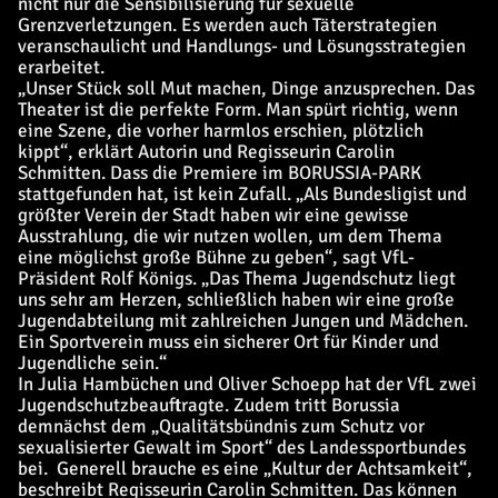
nicht nur die Sensibilisierung für sexuelle
Grenzverletzungen. Es werden auch Täterstrategien
veranschaulicht und Handlungs- und Lösungsstrategien
erarbeitet.
„Unser Stück soll Mut machen, Dinge anzusprechen. Das
Theater ist die perfekte Form. Man spürt richtig, wenn
eine Szene, die vorher harmlos erschien, plötzlich
kippt“, erklärt Autorin und Regisseurin Carolin
Schmitten. Dass die Premiere im BORUSSIA-PARK
stattgefunden hat, ist kein Zufall. „Als Bundesligist und
größter Verein der Stadt haben wir eine gewisse
Ausstrahlung, die wir nutzen wollen, um dem Thema
eine möglichst große Bühne zu geben“, sagt VfL-
Präsident Rolf Königs. „Das Thema Jugendschutz liegt
uns sehr am Herzen, schließlich haben wir eine große
Jugendabteilung mit zahlreichen Jungen und Mädchen.
Ein Sportverein muss ein sicherer Ort für Kinder und
Jugendliche sein.“
In Julia Hambüchen und Oliver Schoepp hat der VfL zwei
Jugendschutzbeauftragte. Zudem tritt Borussia
demnächst dem „Qualitätsbündnis zum Schutz vor
sexualisierter Gewalt im Sport“ des Landessportbundes
bei. Generell brauche es eine „Kultur der Achtsamkeit“,
beschreibt Regisseurin Carolin Schmitten. Das können