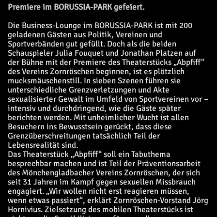
Premiere im BORUSSIA-PARK gefeiert.
Die Business-Lounge im BORUSSIA-PARK ist mit 200
geladenen Gästen aus Politik, Vereinen und
Sportverbänden gut gefüllt. Doch als die beiden
Schauspieler Julia Fouquet und Jonathan Platzen auf
der Bühne mit der Premiere des Theaterstücks „Abpfiff“
des Vereins Zornröschen beginnen, ist es plötzlich
mucksmäuschenstill. In sieben Szenen führen sie
unterschiedliche Grenzverletzungen und Akte
sexualisierter Gewalt im Umfeld von Sportvereinen vor –
intensiv und durchdringend, wie die Gäste später
berichten werden. Mit unheimlicher Wucht ist allen
Besuchern ins Bewusstsein gerückt, dass diese
Grenzüberschreitungen tatsächlich Teil der
Lebensrealität sind.
Das Theaterstück „Abpfiff“ soll ein Tabuthema
besprechbar machen und ist Teil der Präventionsarbeit
des Mönchengladbacher Vereins Zornröschen, der sich
seit 31 Jahren im Kampf gegen sexuellen Missbrauch
engagiert. „Wir wollen nicht erst reagieren müssen,
wenn etwas passiert“, erklärt Zornröschen-Vorstand Jörg
Hornivius. Zielsetzung des mobilen Theaterstücks ist