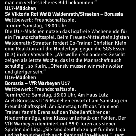
man ein verlässlicheres Bild bekommen.“
U17-Mädchen
SV Viktoria Rot Weiß Waldenrath/Straeten – Borussia
Wettbewerb: Freundschaftsspiel
Termin: Samstag, 13:00 Uhr
Die U17-Mädchen nutzen das ligafreie Wochenende für
ein Freundschaftsspiel. Beim Frauen-Mittelrheinligisten
Waldenrath/Straeten fordert Co-Trainer Christian Klein
eine Reaktion auf die Niederlage gegen die SGS Essen
(0:3) in der Vorwoche. „Wir wollen ein anderes Gesicht
zeigen als letzte Woche, das ist die Mannschaft auch
schuldig“, so Klein. „Offensiv müssen wir mehr wollen
und gieriger sein.“
U16-Mädchen
Borussia – VfR Warbeyen U17
Wettbewerb: Freundschaftsspiel
Termin/Ort: Samstag, 13:00 Uhr, Am Haus Lütz
Auch Borussias U16-Mädchen erwartet am Samstag ein
Freundschaftsspiel. Am Samstag trifft das Team von
Trainer Yannik Erens auf den Tabellenführer der
Niederrheinliga, eine Klasse unterhalb der Fohlen. Der
VfR Warbeyen dominiert mit 55:0 Toren aus sieben
Spielen die Liga. „Sie sind deutlich zu gut für ihre Liga
und haben sicherlich auch Regionalliga-Niveau“, sagt