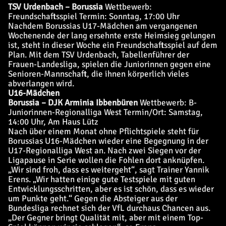
TSV Urdenbach – Borussia
Wettbewerb:
Freundschaftsspiel
Termin: Sonntag, 17:00 Uhr
Nachdem Borussias U17-Mädchen am vergangenen
Wochenende der lang ersehnte erste Heimsieg gelungen
ist, steht in dieser Woche ein Freundschaftsspiel auf dem
Plan. Mit dem TSV Urdenbach, Tabellenführer der
Frauen-Landesliga, spielen die Juniorinnen gegen eine
Senioren-Mannschaft, die ihnen körperlich vieles
abverlangen wird.
U16-Mädchen
Borussia – DJK Arminia Ibbenbüren
Wettbewerb: B-
Juniorinnen-Regionalliga West
Termin/Ort: Samstag,
14:00 Uhr, Am Haus Lütz
Nach über einem Monat ohne Pflichtspiele steht für
Borussias U16-Mädchen wieder eine Begegnung in der
U17-Regionalliga West an. Nach zwei Siegen vor der
Ligapause in Serie wollen die Fohlen dort anknüpfen.
„Wir sind froh, dass es weitergeht“, sagt Trainer Yannik
Erens. „Wir hatten einige gute Testspiele mit guten
Entwicklungsschritten, aber es ist schön, dass es wieder
um Punkte geht.“ Gegen die Absteiger aus der
Bundesliga rechnet sich der VfL durchaus Chancen aus.
„Der Gegner bringt Qualität mit, aber mit einem Top-