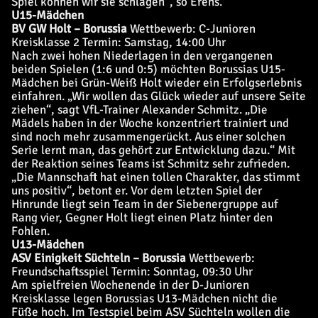
Spiel können wir sie schlagen“, so Erens.
U15-Mädchen
BV GW Holt – Borussia
Wettbewerb: C-Junioren
Kreisklasse 2
Termin: Samstag, 14:00 Uhr
Nach zwei hohen Niederlagen in den vergangenen
beiden Spielen (1:6 und 0:5) möchten Borussias U15-
Mädchen bei Grün-Weiß Holt wieder ein Erfolgserlebnis
einfahren. „Wir wollen das Glück wieder auf unsere Seite
ziehen“, sagt VfL-Trainer Alexander Schmitz. „Die
Mädels haben in der Woche konzentriert trainiert und
sind noch mehr zusammengerückt. Aus einer solchen
Serie lernt man, das gehört zur Entwicklung dazu.“ Mit
der Reaktion seines Teams ist Schmitz sehr zufrieden.
„Die Mannschaft hat einen tollen Charakter, das stimmt
uns positiv“, betont er. Vor dem letzten Spiel der
Hinrunde liegt sein Team in der Siebenergruppe auf
Rang vier, Gegner Holt liegt einen Platz hinter den
Fohlen.
U13-Mädchen
ASV Einigkeit Süchteln – Borussia
Wettbewerb:
Freundschaftsspiel
Termin: Sonntag, 09:30 Uhr
Am spielfreien Wochenende in der D-Junioren
Kreisklasse legen Borussias U13-Mädchen nicht die
Füße hoch. Im Testspiel beim ASV Süchteln wollen die