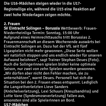
Die U16-Mädchen steigen wieder in die U17-
Regionalliga ein, während die U15 eine Reaktion auf
zwei hohe Niederlagen zeigen möchte.
2. Frauen
SV Eintracht Solingen – Borussia
Wettbewerb: Frauen-
Niederrheinliga
Termin: Sonntag, 15:00 Uhr
Aufgrund eines Heimrechttauschs tritt Borussias 2.
Frauenmannschaft an diesem Wochenende auswärts bei
Eintracht Solingen an. Dazu hat der VfL seit fünf
Ligaspielen nicht mehr gewonnen. „Diese Serie wollen
wir natürlich stoppen und uns endlich wieder für unseren
Aufwand belohnen“, sagt Trainer Stephan Deues (Foto).
Auch die Solingerinnen spielen bisher keine optimale
Saison, nur zwei von zehn Spielen wurden gewonnen.
„Wir dürfen aber nicht den Fehler machen, sie zu
unterschätzen“, warnt Deues. Personell hat sich die
Situation bei den 2. Frauen etwas entspannt. Lediglich
die Langzeitverletzten Lieve Sanders
(Knöchelverletzung), Lexi Schuurs (Kreuzbandriss) und
Lotte Vane (Syndesmoseverletzung) fallen aus,
ansonsten sind alle Spielerinnen an Bord.
U17-Mädchen