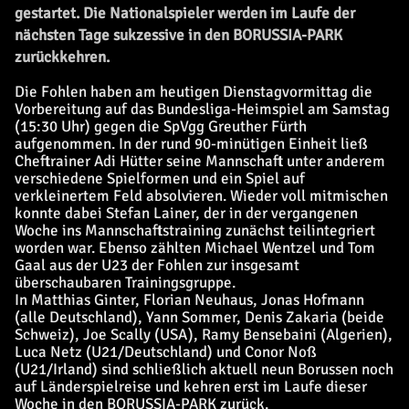
gestartet. Die Nationalspieler werden im Laufe der
nächsten Tage sukzessive in den BORUSSIA-PARK
zurückkehren.
Die Fohlen haben am heutigen Dienstagvormittag die
Vorbereitung auf das Bundesliga-Heimspiel am Samstag
(15:30 Uhr) gegen die SpVgg Greuther Fürth
aufgenommen. In der rund 90-minütigen Einheit ließ
Cheftrainer Adi Hütter seine Mannschaft unter anderem
verschiedene Spielformen und ein Spiel auf
verkleinertem Feld absolvieren. Wieder voll mitmischen
konnte dabei Stefan Lainer, der in der vergangenen
Woche ins Mannschaftstraining zunächst teilintegriert
worden war. Ebenso zählten Michael Wentzel und Tom
Gaal aus der U23 der Fohlen zur insgesamt
überschaubaren Trainingsgruppe.
In Matthias Ginter, Florian Neuhaus, Jonas Hofmann
(alle Deutschland), Yann Sommer, Denis Zakaria (beide
Schweiz), Joe Scally (USA), Ramy Bensebaini (Algerien),
Luca Netz (U21/Deutschland) und Conor Noß
(U21/Irland) sind schließlich aktuell neun Borussen noch
auf Länderspielreise und kehren erst im Laufe dieser
Woche in den BORUSSIA-PARK zurück.