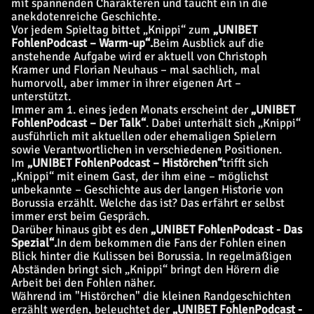
mit spannenden Charakteren und taucht ein in die
anekdotenreiche Geschichte.
Vor jedem Spieltag bittet „Knippi“ zum
„UNIBET
FohlenPodcast – Warm-up“.
Beim Ausblick auf die
anstehende Aufgabe wird er aktuell von Christoph
Kramer und Florian Neuhaus – mal sachlich, mal
humorvoll, aber immer in ihrer eigenen Art –
unterstützt.
Immer am 1. eines jeden Monats erscheint der
„UNIBET
FohlenPodcast – Der Talk“
. Dabei unterhält sich „Knippi“
ausführlich mit aktuellen oder ehemaligen Spielern
sowie Verantwortlichen in verschiedenen Positionen.
Im
„UNIBET FohlenPodcast – Histörchen“
trifft sich
„Knippi“ mit einem Gast, der ihm eine – möglichst
unbekannte – Geschichte aus der langen Historie von
Borussia erzählt. Welche das ist? Das erfährt er selbst
immer erst beim Gespräch.
Darüber hinaus gibt es den
„UNIBET FohlenPodcast - Das
Spezial“.
In dem bekommen die Fans der Fohlen einen
Blick hinter die Kulissen bei Borussia. In regelmäßigen
Abständen bringt sich „Knippi“ bringt den Hörern die
Arbeit bei den Fohlen näher.
Während im "Histörchen" die kleinen Randgeschichten
erzählt werden, beleuchtet der
„UNIBET FohlenPodcast -