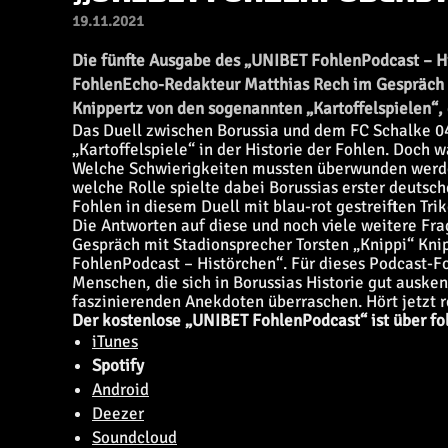
19.11.2021
Die fünfte Ausgabe des „UNIBET FohlenPodcast – His
FohlenEcho-Redakteur Matthias Rech im Gespräch m
Knippertz von den sogenannten „Kartoffelspielen“, 
Das Duell zwischen Borussia und dem FC Schalke 04
„Kartoffelspiele“ in der Historie der Fohlen. Doch 
Welche Schwierigkeiten mussten überwunden werde
welche Rolle spielte dabei Borussias erster deutsc
Fohlen in diesem Duell mit blau-rot gestreiften Tr
Die Antworten auf diese und noch viele weitere Fr
Gespräch mit Stadionsprecher Torsten „Knippi“ Kni
FohlenPodcast – Histörchen“. Für dieses Podcast-Fo
Menschen, die sich in Borussias Historie gut auske
faszinierenden Anekdoten überraschen. Hört jetzt r
Der kostenlose „UNIBET FohlenPodcast“ ist über fo
iTunes
Spotify
Android
Deezer
Soundcloud