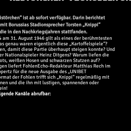
törchen“ ist ab sofort verfügbar. Darin berichtet
it Borussias Stadionsprecher Torsten „Knippi“
die in den Nachkriegsjahren stattfanden.
 am 31. August 1946 gilt als eines der berühmtesten
was genau waren eigentlich diese „Kartoffelspiele“?
n, damit diese Partie überhaupt steigen konnte? Und
her Nationalspieler Heinz Ditgens? Warum liefen die
ikots, weißen Hosen und schwarzen Stutzen auf?
agen liefert FohlenEcho-Redakteur Matthias Rech im
ppertz für die neue Ausgabe des „UNIBET
rmat der Fohlen trifft sich „Knippi“ regelmäßig mit
nnen und die ihn mit lustigen, spannenden oder
ein!
lgende Kanäle abrufbar: