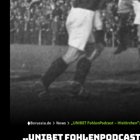
Borussia.de
News
„UNIBET FohlenPodcast – Histörchen“: 
„UNIBET FOHLENPODCAST