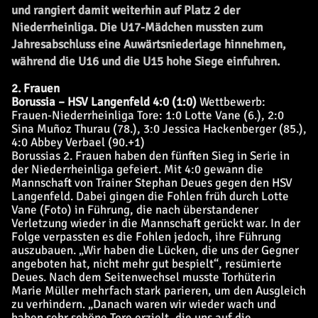
und rangiert damit weiterhin auf Platz 2 der
Niederrheinliga. Die U17-Mädchen mussten zum
Jahresabschluss eine Auwärtsniederlage hinnehmen,
während die U16 und die U15 hohe Siege einfuhren.
2. Frauen
Borussia – HSV Langenfeld 4:0 (1:0)
Wettbewerb:
Frauen-Niederrheinliga
Tore: 1:0 Lotte Vane (6.), 2:0
Sina Muñoz Thurau (78.), 3:0 Jessica Hackenberger (85.),
4:0 Abbey Verbael (90.+1)
Borussias 2. Frauen haben den fünften Sieg in Serie in
der Niederrheinliga gefeiert. Mit 4:0 gewann die
Mannschaft von Trainer Stephan Deues gegen den HSV
Langenfeld. Dabei gingen die Fohlen früh durch Lotte
Vane (Foto) in Führung, die nach überstandener
Verletzung wieder in die Mannschaft gerückt war. In der
Folge verpassten es die Fohlen jedoch, ihre Führung
auszubauen. „Wir haben die Lücken, die uns der Gegner
angeboten hat, nicht mehr gut bespielt“, resümierte
Deues. Nach dem Seitenwechsel musste Torhüterin
Marie Müller mehrfach stark parieren, um den Ausgleich
zu verhindern. „Danach waren wir wieder wach und
haben sehr schöne Tore erzielt, die uns auf die