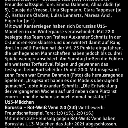
Freundschaftsspiel
Tore: Emma Dahmen, Alina Abdii (je
5), Guusje de Vreese, Lina Siepmann, Clara Tappeser (je
2), Katharina Claßen, Luisa Lennartz, Maresa Arici,
Eigentor (je 1)
Mit zwei Kantersiegen haben sich Borussias U15-
Mädchen in die Winterpause verabschiedet. Mit 22:0
besiegte das Team von Trainer Alexander Schmitz in der
C-Junioren-Kreisklasse und überwintert damit auf Rang
drei. In zwölf Partien hat der VfL 25 Punkte eingefahren,
die umliegenden Mannschaften haben jedoch bis zu drei
Spiele weniger absolviert. Am Sonntag ließen die Fohlen
ein weiteres Torfestival folgen und gewannen das
Testspiel beim Burtscheider TV mit 20:0. Mit insgesamt
zehn Toren war Emma Dahmen (Foto) die herausragende
Spielerin. „Insgesamt haben es die Mädels überragend
gemacht“, lobte Alexander Schmitz. „Die Entwicklung
der vergangenen Wochen auf und neben dem Platz ist
enorm – und die haben sie noch einmal bestätigt.“
U13-Mädchen
Borussia – Rot-Weiß Venn 2:0 (2:0)
Wettbewerb:
Freundschaftsspiel
Tore: 1:0 (15.), 2:0 (16.)
Mit einem 2:0-Heimsieg gegen Rot-Weiß Venn haben
Borussias U13-Mädchen das Jahr 2021 abgeschlossen.