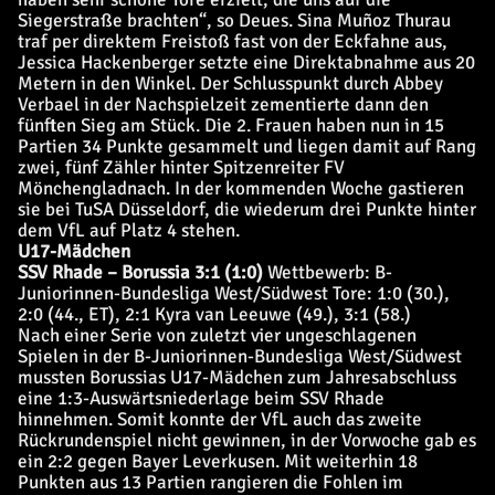
Siegerstraße brachten“, so Deues. Sina Muñoz Thurau
traf per direktem Freistoß fast von der Eckfahne aus,
Jessica Hackenberger setzte eine Direktabnahme aus 20
Metern in den Winkel. Der Schlusspunkt durch Abbey
Verbael in der Nachspielzeit zementierte dann den
fünften Sieg am Stück. Die 2. Frauen haben nun in 15
Partien 34 Punkte gesammelt und liegen damit auf Rang
zwei, fünf Zähler hinter Spitzenreiter FV
Mönchengladnach. In der kommenden Woche gastieren
sie bei TuSA Düsseldorf, die wiederum drei Punkte hinter
dem VfL auf Platz 4 stehen.
U17-Mädchen
SSV Rhade – Borussia 3:1 (1:0)
Wettbewerb: B-
Juniorinnen-Bundesliga West/Südwest
Tore: 1:0 (30.),
2:0 (44., ET), 2:1 Kyra van Leeuwe (49.), 3:1 (58.)
Nach einer Serie von zuletzt vier ungeschlagenen
Spielen in der B-Juniorinnen-Bundesliga West/Südwest
mussten Borussias U17-Mädchen zum Jahresabschluss
eine 1:3-Auswärtsniederlage beim SSV Rhade
hinnehmen. Somit konnte der VfL auch das zweite
Rückrundenspiel nicht gewinnen, in der Vorwoche gab es
ein 2:2 gegen Bayer Leverkusen. Mit weiterhin 18
Punkten aus 13 Partien rangieren die Fohlen im