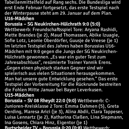
Tabellenmittelfeld auf Rang sechs. Die Bundesliga wird
erst Ende Februar fortgesetzt, das erste Testspiel nach
der Winterpause steht am 29. Januar auf dem Plan.
U16-Mädchen
Borussia – SG Neukirchen-Hülchrath 9:0 (5:0)
Wettbewerb: Freundschaftsspiel
Tore: Aryana Rashidi,
Mette Brandes (je 2), Maud Thomassen, Abike Izuagie,
Sofie Lotz, Leonie Oberdörfer, Guusje de Vreese (je 1)
Im letzten Testspiel des Jahres haben Borussias U16-
Mädchen mit 9:0 gegen die Jungs der SG Neukirchen-
Hülchrath gewonnen. „Es war ein guter Test zum
Jahresabschluss“, resümierte Trainer Yannik Erens.
„Gegen einen physisch starken Gegner sind wir
spielerisch aus vielen Situationen herausgekommen.
Man hat unsere gute Entwicklung gesehen.“ Das erste
Testspiel der Vorbereitung für die Rückrunde bestreiten
die Fohlen Mitte Januar bei Bayer Leverkusen.
U15-Mädchen
Borussia – SV 08 Rheydt 22:0 (9:0)
Wettbewerb: C-
Junioren-Kreisklasse 2
Tore: Emma Dahmen (5), Greta
Oerding, Maresa Arici (je 3), Alina Abdii, Clara Tappeser,
Luisa Lennartz (je 2), Katharina Claßen, Lina Siepmann,
Ina Gosens, Chiara Hinz, Eigentor (je 1)
Burtscheider TV – Borussia 0:20 (0:8)
Wettbewerb: