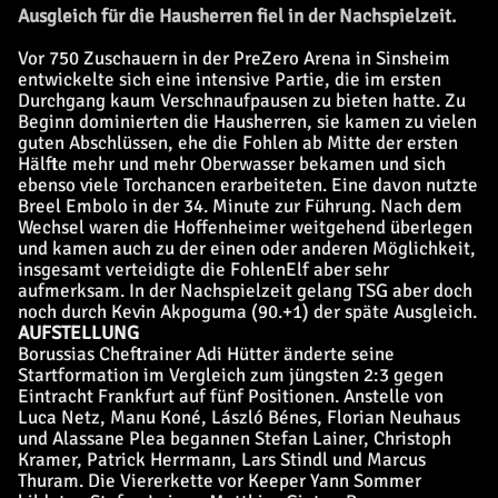
Ausgleich für die Hausherren fiel in der Nachspielzeit.
Vor 750 Zuschauern in der PreZero Arena in Sinsheim
entwickelte sich eine intensive Partie, die im ersten
Durchgang kaum Verschnaufpausen zu bieten hatte. Zu
Beginn dominierten die Hausherren, sie kamen zu vielen
guten Abschlüssen, ehe die Fohlen ab Mitte der ersten
Hälfte mehr und mehr Oberwasser bekamen und sich
ebenso viele Torchancen erarbeiteten. Eine davon nutzte
Breel Embolo in der 34. Minute zur Führung. Nach dem
Wechsel waren die Hoffenheimer weitgehend überlegen
und kamen auch zu der einen oder anderen Möglichkeit,
insgesamt verteidigte die FohlenElf aber sehr
aufmerksam. In der Nachspielzeit gelang TSG aber doch
noch durch Kevin Akpoguma (90.+1) der späte Ausgleich.
AUFSTELLUNG
Borussias Cheftrainer Adi Hütter änderte seine
Startformation im Vergleich zum jüngsten 2:3 gegen
Eintracht Frankfurt auf fünf Positionen. Anstelle von
Luca Netz, Manu Koné, László Bénes, Florian Neuhaus
und Alassane Plea begannen Stefan Lainer, Christoph
Kramer, Patrick Herrmann, Lars Stindl und Marcus
Thuram. Die Viererkette vor Keeper Yann Sommer