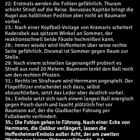
22: Erstmals werden die Fohlen gefährlich. Thuram
schickt Stindl auf die Reise. Borussias Kapitän bringt die
Kugel aus halblinker Position aber nicht an Baumann
vorbei.
23.: Nach einer Kopfball-Vorlage von Kramaric scheitert
Kaderabek aus spitzem Winkel an Sommer, der
reaktionsschnell beide Fäuste hochreißen kann.
28.: Immer wieder wird Hoffenheim über seine rechte
Seite gefährlich. Diesmal ist Sommer gegen Raum zur
Stelle.
29: Nach einem schnellen Gegenangriff probiert es
Stindl aus rund 20 Metern. Baumann lenkt den Ball noch
um den rechten Pfosten.
31.: Rechts im Strafraum wird Herrmann angespielt. Der
Flügelflitzer entscheidet sich dazu, selbst
abzuschließen, setzt das Leder aber deutlich vorbei.
34.: Embolo setzt sich nach einem langen Ball energisch
gegen Posch durch und taucht plötzlich frei vor
Baumann auf, der die Gladbacher Führung per
Fußabwehr verhindert.
35.: Die Fohlen gehen in Führung. Nach einer Ecke von
Herrmann, die Dabbur verlängert, lassen die
Hoffenheimer
Embolo außer Acht, der am zweiten