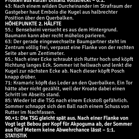
Pfosten aus kurzer Distanz vollstreckt – 0:1.
43: Nach einem wilden Durcheinander im Strafraum der
Gastgeber haut Embolo die Kugel aus halbrechter
Position über den Querbalken.
HÖHEPUNKTE 2. HÄLFTE
55.: Bensebaini versucht es aus dem Hintergrund.
Baumann kann aber recht mühelos parieren.
63: Der gerade eingewechselte Baumgartner steht im
Zentrum völlig frei, verpasst eine Flanke von der rechten
Seite aber um Zentimeter.
65.: Nach einer Ecke schraubt sich Rutter hoch und köpft
Richtung langes Eck. Sommer ist hellwach und lenkt die
Kugel zur nächsten Ecke ab. Nach dieser köpft Posch
knapp drüber.
71: Kramaric köpft das Leder an den Querbalken. Ein Tor
hätte aber nicht gezählt, weil der Kroate dabei einen
Schritt im Abseits stand.
85: Wieder ist die TSG nach einem Eckstoß gefährlich.
Sommer schnappt sich den Ball nach einem Schuss von
Rutter im Nachfassen.
90.+1: Die TSG gleicht spät aus. Nach einer Flanke von
Vogt legt Bebou per Kopf für Akpoguma ab, der Sommer
aus fünf Metern keine Abwehrchance lässt – 1:1.
STATISTIK