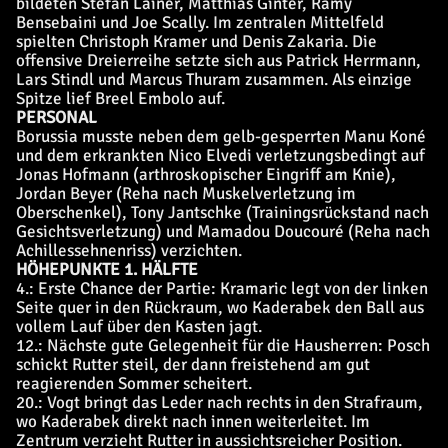
bildeten Stefan Lainer, Matthias Ginter, Ramy
Bensebaini und Joe Scally. Im zentralen Mittelfeld
spielten Christoph Kramer und Denis Zakaria. Die
offensive Dreierreihe setzte sich aus Patrick Herrmann,
Lars Stindl und Marcus Thuram zusammen. Als einzige
Spitze lief Breel Embolo auf.
PERSONAL
Borussia musste neben dem gelb-gesperrten Manu Koné
und dem erkrankten Nico Elvedi verletzungsbedingt auf
Jonas Hofmann (arthroskopischer Eingriff am Knie),
Jordan Beyer (Reha nach Muskelverletzung im
Oberschenkel), Tony Jantschke (Trainingsrückstand nach
Gesichtsverletzung) und Mamadou Doucouré (Reha nach
Achillessehnenriss) verzichten.
HÖHEPUNKTE 1. HÄLFTE
4.: Erste Chance der Partie: Kramaric legt von der linken
Seite quer in den Rückraum, wo Kaderabek den Ball aus
vollem Lauf über den Kasten jagt.
12.: Nächste gute Gelegenheit für die Hausherren: Posch
schickt Rutter steil, der dann freistehend am gut
reagierenden Sommer scheitert.
20.: Vogt bringt das Leder nach rechts in den Strafraum,
wo Kaderabek direkt nach innen weiterleitet. Im
Zentrum verzieht Rutter in aussichtsreicher Position.