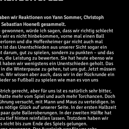
aben wir Reaktionen von Yann Sommer, Christoph
nd Sebastian Hoeneß gesammelt.
e gewonnen, würde ich sagen, dass wir richtig schlecht
en wir es nicht hinbekommen, vorne mal einen Ball
 verloren und die Hoffenheimer gar nicht auch mal
 ist das Unentschieden aus unserer Sicht sogar ein
t darum, gut zu spielen, sondern zu punkten – und das
on, die Leistung zu bewerten. Sie hat heute ebenso wie
l haben wir wenigstens ein Unentschieden geholt. Das
 in die Winterpause zu gehen, tut uns gut. Jetzt müssen
n. Wir wissen aber auch, dass wir in der Rückrunde ein
eder so Fußball zu spielen wie man es von uns
ich gerecht, aber für uns ist es natürlich sehr bitter,
im hatte mehr vom Spiel und auch mehr Torchancen. Doch
ührung versucht, mit Mann und Maus zu verteidigen. In
s nötige Glück auf unserer Seite. In der ersten Halbzeit
 paar gute Balleroberungen. In der zweiten Hälfte hat
u tief hinten reinfallen lassen. Trotzdem haben wir
as nicht bis zum Ende des Spiels gelungen.