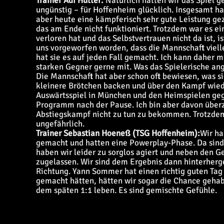
Trainer Adi Hütter:
Natürlich hätten wir das Spiel g
ungünstig – für Hoffenheim glücklich. Insgesamt h
aber heute eine kämpferisch sehr gute Leistung gez
das am Ende nicht funktioniert. Trotzdem war es ei
verloren hat und das Selbstvertrauen nicht da ist, i
uns vorgeworfen worden, dass die Mannschaft viell
hat sie es auf jeden Fall gemacht. Ich kann daher
starken Gegner gerne mit. Was das Spielerische an
Die Mannschaft hat aber schon oft bewiesen, was si
kleinere Brötchen backen und über den Kampf wie
Auswärtsspiel in München und den Heimspielen geg
Programm nach der Pause. Ich bin aber davon überz
Abstiegskampf nicht zu tun zu bekommen. Trotzdem
ungefährlich.
Trainer Sebastian Hoeneß (TSG Hoffenheim):
Wir ha
gemacht und hatten eine Powerplay-Phase. Da sind 
haben wir leider zu sorglos agiert und neben den G
zugelassen. Wir sind dem Ergebnis dann hinterherge
Richtung. Yann Sommer hat einen richtig guten Tag
gemacht hätten, hätten wir sogar die Chance gehab
dem späten 1:1 leben. Es sind gemischte Gefühle.