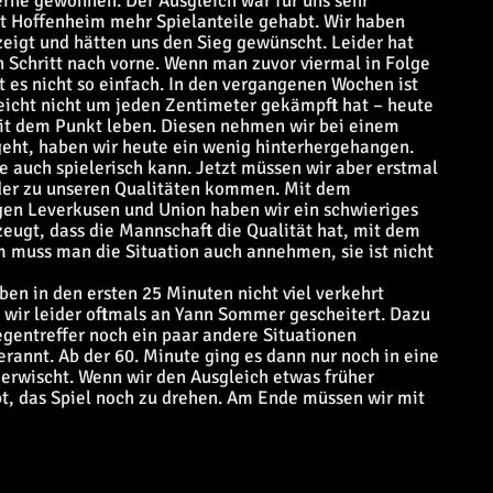
erne gewonnen. Der Ausgleich war für uns sehr
at Hoffenheim mehr Spielanteile gehabt. Wir haben
eigt und hätten uns den Sieg gewünscht. Leider hat
n Schritt nach vorne. Wenn man zuvor viermal in Folge
st es nicht so einfach. In den vergangenen Wochen ist
eicht nicht um jeden Zentimeter gekämpft hat – heute
 mit dem Punkt leben. Diesen nehmen wir bei einem
geht, haben wir heute ein wenig hinterhergehangen.
e auch spielerisch kann. Jetzt müssen wir aber erstmal
der zu unseren Qualitäten kommen. Mit dem
en Leverkusen und Union haben wir ein schwieriges
eugt, dass die Mannschaft die Qualität hat, mit dem
 muss man die Situation auch annehmen, sie ist nicht
ben in den ersten 25 Minuten nicht viel verkehrt
wir leider oftmals an Yann Sommer gescheitert. Dazu
egentreffer noch ein paar andere Situationen
rannt. Ab der 60. Minute ging es dann nur noch in eine
 erwischt. Wenn wir den Ausgleich etwas früher
t, das Spiel noch zu drehen. Am Ende müssen wir mit