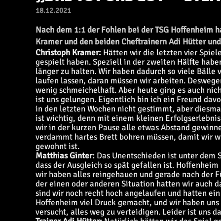
18.12.2021
Nach dem 1:1 der Fohlen bei der TSG Hoffenheim h
Kramer und den beiden Cheftrainern Adi Hütter u
Christoph Kramer:
Hätten wir die letzten vier Spiel
gespielt haben. Speziell in der zweiten Hälfte hab
länger zu halten. Wir haben dadurch so viele Bälle
laufen lassen, daran müssen wir arbeiten. Deswegen
wenig schmeichelhaft. Aber heute ging es auch nich
ist uns gelungen. Eigentlich bin ich ein Freund dav
in den letzten Wochen nicht gestimmt, aber diesma
ist wichtig, denn mit einem kleinen Erfolgserlebnis
wir in der kurzen Pause alle etwas Abstand gewinne
verdammt hartes Brett bohren müssen, damit wir wi
gewohnt ist.
Matthias Ginter:
Das Unentschieden ist unter dem Str
dass der Ausgleich so spät gefallen ist. Hoffenhe
wir haben alles reingehauen und gerade nach der F
der einen oder anderen Situation hatten wir auch da
sind wir noch recht hoch angelaufen und hatten ein
Hoffenheim viel Druck gemacht, und wir haben uns z
versucht, alles weg zu verteidigen. Leider ist uns d