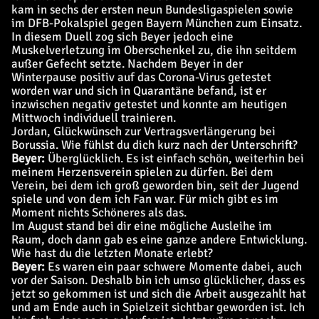
kam in sechs der ersten neun Bundesligaspielen sowie
im DFB-Pokalspiel gegen Bayern München zum Einsatz.
In diesem Duell zog sich Beyer jedoch eine
Muskelverletzung im Oberschenkel zu, die ihn seitdem
außer Gefecht setzte. Nachdem Beyer in der
Winterpause positiv auf das Corona-Virus getestet
worden war und sich in Quarantäne befand, ist er
inzwischen negativ getestet und konnte am heutigen
Mittwoch individuell trainieren.
Jordan, Glückwünsch zur Vertragsverlängerung bei
Borussia. Wie fühlst du dich kurz nach der Unterschrift?
Beyer:
Überglücklich. Es ist einfach schön, weiterhin bei
meinem Herzensverein spielen zu dürfen. Bei dem
Verein, bei dem ich groß geworden bin, seit der Jugend
spiele und von dem ich Fan war. Für mich gibt es im
Moment nichts Schöneres als das.
Im August stand bei dir eine mögliche Ausleihe im
Raum, doch dann gab es eine ganze andere Entwicklung.
Wie hast du die letzten Monate erlebt?
Beyer:
Es waren ein paar schwere Momente dabei, auch
vor der Saison. Deshalb bin ich umso glücklicher, dass es
jetzt so gekommen ist und sich die Arbeit ausgezahlt hat
und am Ende auch in Spielzeit sichtbar geworden ist. Ich