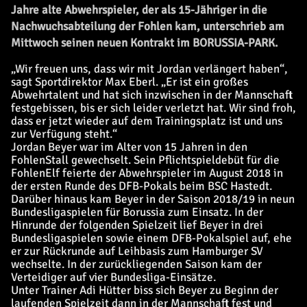
Jahre alte Abwehrspieler, der als 15-Jähriger in die
Nachwuchsabteilung der Fohlen kam, unterschrieb am
Mittwoch seinen neuen Kontrakt im BORUSSIA-PARK.
„Wir freuen uns, dass wir mit Jordan verlängert haben“,
sagt Sportdirektor Max Eberl. „Er ist ein großes
Abwehrtalent und hat sich inzwischen in der Mannschaft
festgebissen, bis er sich leider verletzt hat. Wir sind froh,
dass er jetzt wieder auf dem Trainingsplatz ist und uns
zur Verfügung steht.“
Jordan Beyer war im Alter von 15 Jahren in den
FohlenStall gewechselt. Sein Pflichtspieldebüt für die
FohlenElf feierte der Abwehrspieler im August 2018 in
der ersten Runde des DFB-Pokals beim BSC Hastedt.
Darüber hinaus kam Beyer in der Saison 2018/19 in neun
Bundesligaspielen für Borussia zum Einsatz. In der
Hinrunde der folgenden Spielzeit lief Beyer in drei
Bundesligaspielen sowie einem DFB-Pokalspiel auf, ehe
er zur Rückrunde auf Leihbasis zum Hamburger SV
wechselte. In der zurückliegenden Saison kam der
Verteidiger auf vier Bundesliga-Einsätze.
Unter Trainer Adi Hütter biss sich Beyer zu Beginn der
laufenden Spielzeit dann in der Mannschaft fest und