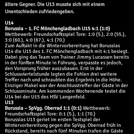
ältere Gegner. Die U13 musste sich mit einem
Unentschieden zufriedengeben.
U14
Borussia – 1. FC Mönchengladbach U15 4:1 (1:0)
Wettbewerb: Freundschaftsspiel
Tore: 1:0 (5.), 2:0 (55.),
3:0 (60.), 4:0 (67.), 4:1 (70.)
Zum Auftakt in die Wintervorbereitung hat Borussias
U14 die U15 des 1. FC Mönchengladbach mit 4:1 besiegt.
Dabei ging das Team von Trainer Jimmy Lucassen bereits
in der fünften Minute in Führung, verpasste es jedoch,
den Vorsprung früher auszubauen. Erst in der
Schlussviertelstunde legten die Fohlen drei weitere
Treffer nach und schraubten das Ergebnis in die Höhe.
Einziger Makel war der Anschlusstreffer der Gäste in der
Schlussminute. Am kommenden Wochenende testet die
U14 bei der U15 des HSV Langenfeld.
U13
Borussia – SpVgg. Oberrad 1:1 (0:1)
Wettbewerb:
Freundschaftsspiel
Tore: 0:1 (5.), 1:1 (70.)
Borussias U13 geriet im ersten Testspiel der
Wintervorbereitung gegen die SpVgg. Oberrad früh in
Rückstand, bereits nach fünf Minuten trafen die Gäste