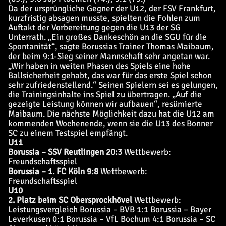
Da der ursprüngliche Gegner der U12, der FSV Frankfurt,
kurzfristig absagen musste, spielten die Fohlen zum
Auftakt der Vorbereitung gegen die U13 der SG
Unterrath. „Ein großes Dankeschön an die SGU für die
Spontanität“, sagte Borussias Trainer Thomas Maibaum,
der beim 9:1-Sieg seiner Mannschaft sehr angetan war.
„Wir haben in weiten Phasen des Spiels eine hohe
Ballsicherheit gehabt, das war für das erste Spiel schon
sehr zufriedenstellend.“ Seinen Spielern sei es gelungen,
die Trainingsinhalte ins Spiel zu übertragen. „Auf die
gezeigte Leistung können wir aufbauen“, resümierte
Maibaum. Die nächste Möglichkeit dazu hat die U12 am
kommenden Wochenende, wenn sie die U13 des Bonner
SC zu einem Testspiel empfängt.
U11
Borussia – SSV Reutlingen 20:3
Wettbewerb:
Freundschaftsspiel
Borussia – 1. FC Köln 9:8
Wettbewerb:
Freundschaftsspiel
U10
2. Platz beim SC Obersprockhövel
Wettbewerb:
Leistungsvergleich
Borussia – BVB 1:1
Borussia – Bayer
Leverkusen 0:1
Borussia – VfL Bochum 4:1
Borussia – SC