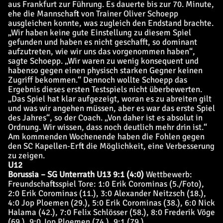
aus Frankfurt zur Führung. Es dauerte bis zur 70. Minute,
ehe die Mannschaft von Trainer Oliver Schoepp
ausgleichen konnte, was zugleich den Endstand brachte.
„Wir haben keine gute Einstellung zu diesem Spiel
gefunden und haben es nicht geschafft, so dominant
aufzutreten, wie wir uns das vorgenommen haben“,
sagte Schoepp. „Wir waren zu wenig konsequent und
habenso gegen einen physisch starken Gegner keinen
Zugriff bekommen.“ Dennoch wollte Schoepp das
Ergebnis dieses ersten Testspiels nicht überbewerten.
„Das Spiel hat klar aufgezeigt, woran es zu abreiten gilt
und was wir angehen müssen, aber es war das erste Spiel
des Jahres“, so der Coach. „Von daher ist es absolut in
Ordnung. Wir wissen, dass noch deutlich mehr drin ist.“
Am kommenden Wochenende haben die Fohlen gegen
den SC Kapellen-Erft die Möglichkeit, eine Verbesserung
zu zeigen.
U12
Borussia – SG Unterrath U13 9:1 (4:0)
Wettbewerb:
Freundschaftsspiel
Tore: 1:0 Erik Corominas (5./Foto),
2:0 Erik Corominas (11.), 3:0 Alexander Neitzsch (18.),
4:0 Jop Ploemen (29.), 5:0 Erik Corominas (38.), 6:0 Nick
Halama (42.), 7:0 Felix Schlösser (58.), 8:0 Frederik Vöge
(69.), 9:0 Jop Ploemen (74.), 9:1 (79.)