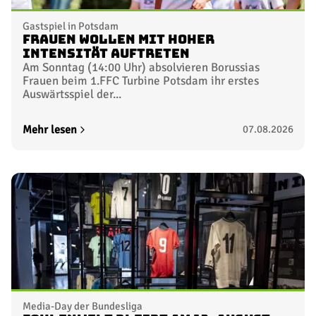
WEITERE NEWS
Alle News
FohlenElf
U23
Frauen
Nachwuc
10. Spieltag
Nicht terminiert
21.11.2026
TICKETS SICHERN
11. Spieltag
Nicht terminiert
28.11.2026
Gastspiel in Potsdam
12. Spieltag
Nicht terminiert
Frauen wollen mit hoher
05.12.2026
Intensität auftreten
Am Sonntag (14:00 Uhr) absolvieren Borussias
Frauen beim 1.FFC Turbine Potsdam ihr erstes
Auswärtsspiel der...
13. Spieltag
Nicht terminiert
12.12.2026
Mehr lesen
07.08.2026
TICKETS SICHERN