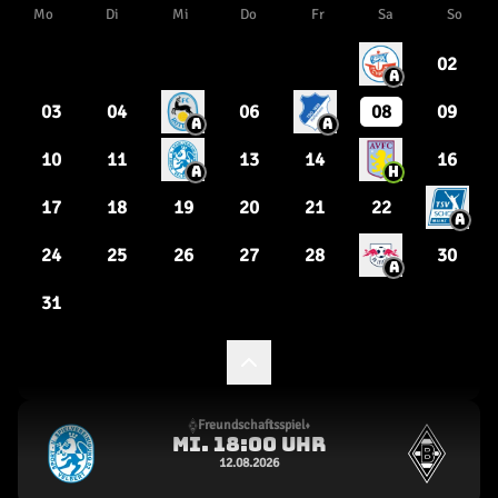
Freundschaftsspiel
22.05.2026
1
14
Freundschaftsspiel
18.07.2026
0
6
FOHLENELF
zu Spielplan & Tabelle
August
Nächster Monat
Freundschaftsspiel
25.07.2026
1
2
Mo
Di
Mi
Do
Fr
Sa
So
02
A
Freundschaftsspiel
01.08.2026
03
04
06
08
09
1
3
A
A
10
11
13
14
16
A
H
Freundschaftsspiel
05.08.2026
17
18
19
20
21
22
A
0
15