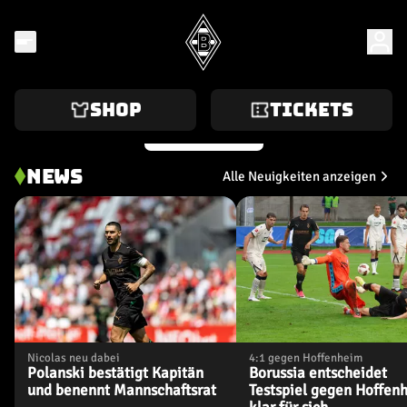
Freundschaftsspiel
26.03.2026
2
2
SHOP
TICKETS
28. Spieltag
04.04.2026
2
2
29. Spieltag
11.04.2026
1
0
30. Spieltag
19.04.2026
1
1
ZUM TRIKOT
NEWS
Alle Neuigkeiten anzeigen
31. Spieltag
25.04.2026