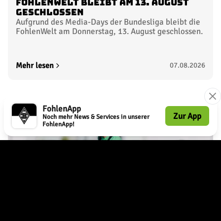
14. Spieltag
Nicht terminiert
19.12.2026
15. Spieltag
Nicht terminiert
09.01.2027
TICKETS SICHERN
Media-Day der Bundesliga
FohlenApp
FohlenWelt bleibt am 13. August
16. Spieltag
Zur App
Noch mehr News & Services in unserer
Nicht terminiert
geschlossen
FohlenApp!
13.01.2027
Aufgrund des Media-Days der Bundesliga bleibt die
FohlenWelt am Donnerstag, 13. August geschlossen.
17. Spieltag
Nicht terminiert
Mehr lesen
07.08.2026
16.01.2027
TICKETS SICHERN
18. Spieltag