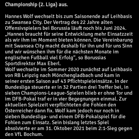
Championship (2. Liga) aus.
Hannes Wolf wechselt bis zum Saisonende auf Leihbasis
zu Swansea City. Der Vertrag des 22 Jahre alten
Offensivspielers bei Borussia läuft noch bis Juni 2024.
„Hannes braucht für seine Entwicklung mehr Einsatzzeit
als wir ihm im Moment bieten können. Die Vereinbarung
mit Swansea City macht deshalb für ihn und für uns Sinn
und wir wünschen ihm für die nächsten Monate im
englischen Fußball viel Erfolg“, so Borussias
Sportdirektor Max Eberl.
Wolf wechselte im Sommer 2020 zunächst auf Leihbasis
von RB Leipzig nach Mönchengladbach und kam in
seiner ersten Saison auf 43 Pflichtspieleinsätze. In der
Bundesliga steuerte er in 32 Partien drei Treffer bei, in
sieben Champions-League-Spielen blieb er ohne Tor und
im DFB-Pokal traf er in vier Begegnungen einmal. Zur
aktuellen Spielzeit verpflichteten die Fohlen den
Österreicher dann fix. Wolf kam jedoch nur noch in
sieben Bundesliga- und einem DFB-Pokalspiel für die
Fohlen zum Einsatz. Sein bislang letztes Spiel
absolvierte er am 31. Oktober 2021 beim 2:1-Sieg gegen
den VfL Bochum.