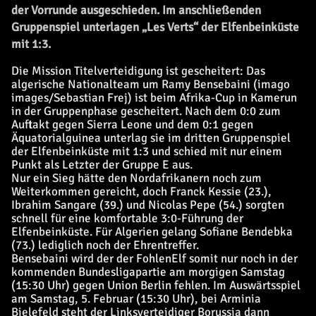
der Vorrunde ausgeschieden. Im anschließenden
Gruppenspiel unterlagen „Les Verts“ der Elfenbeinküste
mit 1:3.
Die Mission Titelverteidigung ist gescheitert: Das
algerische Nationalteam um Ramy Bensebaini (imago
images/Sebastian Frej) ist beim Afrika-Cup in Kamerun
in der Gruppenphase gescheitert. Nach dem 0:0 zum
Auftakt gegen Sierra Leone und dem 0:1 gegen
Äquatorialguinea unterlag sie im dritten Gruppenspiel
der Elfenbeinküste mit 1:3 und schied mit nur einem
Punkt als Letzter der Gruppe E aus.
Nur ein Sieg hätte den Nordafrikanern noch zum
Weiterkommen gereicht, doch Franck Kessie (23.),
Ibrahim Sangare (39.) und Nicolas Pepe (54.) sorgten
schnell für eine komfortable 3:0-Führung der
Elfenbeinküste. Für Algerien gelang Sofiane Bendebka
(73.) lediglich noch der Ehrentreffer.
Bensebaini wird der der FohlenElf somit nur noch in der
kommenden Bundesligapartie am morgigen Samstag
(15:30 Uhr) gegen Union Berlin fehlen. Im Auswärtsspiel
am Samstag, 5. Februar (15:30 Uhr), bei Arminia
Bielefeld steht der Linksverteidiger Borussia dann