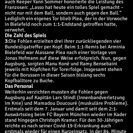
auch Keeper Yann Sommer honorierte die Leistung des
Franzosen: „Lasso hat heute ein tolles Spiel gemacht –
nicht nur mit dem Ball, sondern auch gegen den Ball.“
Lediglich ein eigenes Tor blieb Plea, der in der Vorwoche
in Bielefeld noch zum 1:1-Endstand getroffen hatte,
verwehrt.
Die Zahl des Spiels
3:
Die Fohlen erzielten drei ihrer zurückliegenden vier
Bundesligatreffer per Kopf. Beim 1:1-Remis bei Arminia
Bielefeld war Alassane Plea nach einer Vorlage von
Jonas Hofmann auf diese Weise erfolgreich. Nun, gegen
Augsburg, sorgten Manu Koné und Ramy Bensebaini
jeweils mit Köpfchen für Torerfolge. Insgesamt stehen
für die Borussen in dieser Saison bislang sechs
Kopfballtore zu Buche.
Das Personal
Weiterhin verzichten mussten die Fohlen gegen
Augsburg auf Kapitän Lars Stindl
(Innenbandverletzung
im Knie) und Mamadou Doucouré (muskuläre Probleme).
Erstmals seit dem 7. Januar und damit seit dem 2:1-
Auswärtssieg beim FC Bayern München wieder im Kader
stand hingegen Christoph Kramer. Für den 30-Jährigen
reichte es nach seiner Covid-19-Erkrankung auch
erstmals wieder für einen Kurzeinsatz, in der 84. Minute