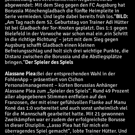
abgewendet: Mit dem Sieg gegen den FC Augsburg hat
Borussia Mönchengladbach die fünfte Heimpleite in
Serie vermieden. Und legte dabei bereits früh los.“
BILD:
„Am Tag nach dem 52. Geburtstag von Trainer Adi Hütter
ist bei Gladbach der Tor-Knoten geplatzt. Das 1:1 gegen
Bielefeld in der Vorwoche war schon mal ein ‚ein Schritt
in die richtige Richtung‘ – jetzt mit dem Sieg gegen
Augsburg schafft Gladbach einen kleinen
Befreiungsschlag und holt sich drei wichtige Punkte, die
Distanz zwischen die Borussia und die Abstiegsplätze
bringen.“
Der Spieler des Spiels
Alassane Plea:
Bei der entsprechenden Wahl in der
FohlenApp – präsentiert von Cichon
Personalmanagement – kürten Borussias Anhänger
Alassane Plea zum „Spieler des Spiels“. Rund 49 Prozent
aller abgegebenen Stimmen entfielen auf den
Franzosen, der mit einer gefühlvollen Flanke auf Manu
Koné das 1:0 vorbereitet und auch sonst unheimlich viel
für die Mannschaft gearbeitet hatte. Mit 21 gewonnen
Zweikämpfen war er zudem der erfolgreichste Borusse
in dieser Disziplin. „Lasso Plea hat für mich ein
überragendes Spiel gemacht“, lobte Trainer Hütter. Und