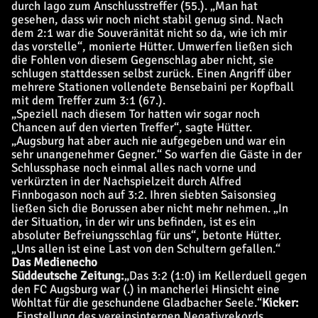
durch Iago zum Anschlusstreffer (55.). „Man hat
gesehen, dass wir noch nicht stabil genug sind. Nach
dem 2:1 war die Souveränität nicht so da, wie ich mir
das vorstelle“, monierte Hütter. Umwerfen ließen sich
die Fohlen von diesem Gegenschlag aber nicht, sie
schlugen stattdessen selbst zurück. Einen Angriff über
mehrere Stationen vollendete Bensebaini per Kopfball
mit dem Treffer zum 3:1 (67.).
„Speziell nach diesem Tor hatten wir sogar noch
Chancen auf den vierten Treffer“, sagte Hütter.
„Augsburg hat aber auch nie aufgegeben und war ein
sehr unangenehmer Gegner.“ So warfen die Gäste in der
Schlussphase noch einmal alles nach vorne und
verkürzten in der Nachspielzeit durch Alfred
Finnbogason noch auf 3:2. Ihren siebten Saisonsieg
ließen sich die Borussen aber nicht mehr nehmen. „In
der Situation, in der wir uns befinden, ist es ein
absoluter Befreiungsschlag für uns“, betonte Hütter.
„Uns allen ist eine Last von den Schultern gefallen.“
Das Medienecho
Süddeutsche Zeitung:
„Das 3:2 (1:0) im Kellerduell gegen
den FC Augsburg war (.) in mancherlei Hinsicht eine
Wohltat für die geschundene Gladbacher Seele.“
Kicker:
„Einstellung des vereinsinternen Negativrekords