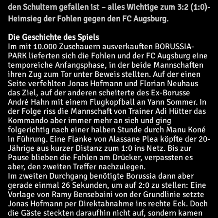
den Schultern gefallen ist – alles Wichtige zum 3:2 (1:0)-
Heimsieg der Fohlen gegen den FC Augsburg.
Die Geschichte des Spiels
Im mit 10.000 Zuschauern ausverkauften BORUSSIA-
PARK lieferten sich die Fohlen und der FC Augsburg eine
temporeiche Anfangsphase, in der beide Mannschaften
ihren Zug zum Tor unter Beweis stellten. Auf der einen
Seite verfehlten Jonas Hofmann und Florian Neuhaus
das Ziel, auf der anderen scheiterte des Ex-Borusse
André Hahn mit einem Flugkopfball an Yann Sommer. In
der Folge riss die Mannschaft von Trainer Adi Hütter das
Kommando aber immer mehr an sich und ging
folgerichtig nach einer halben Stunde durch Manu Koné
in Führung. Eine Flanke von Alassane Plea köpfte der 20-
Jährige aus kurzer Distanz zum 1:0 ins Netz. Bis zur
Pause blieben die Fohlen am Drücker, verpassten es
aber, den zweiten Treffer nachzulegen.
Im zweiten Durchgang benötigte Borussia dann aber
gerade einmal 26 Sekunden, um auf 2:0 zu stellen: Eine
Vorlage von Ramy Bensebaini von der Grundlinie setzte
Jonas Hofmann per Direktabnahme ins rechte Eck. Doch
die Gäste steckten daraufhin nicht auf, sondern kamen