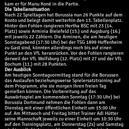
kam er für Manu Koné in die Partie.
Die Tabellensituation
Nach 22 Spieltagen hat Borussia nun 26 Punkte auf dem
Konto und belegt damit weiterhin den 13. Tabellenplatz.
Hinter den Fohlen rangieren Hertha BSC mit 23 (14.
Platz) sowie Arminia Bielefeld (15.) und Augsburg (16.)
mit jeweils 22 Zählern. Die Arminen, die am heutigen
Sonntagabend (17:30 Uhr) bei der TSG 1899 Hoffenheim
zu Gast sind, könnten allerdings noch bis auf einen
Punkt an den VfL heranrücken. Vor den Fohlen rangieren
derweil der VfL Wolfsburg (12. Platz) mit 27 und der VfL
Bochum (11.) mit 28 Punkten.
Der Ausblick
Am heutigen Sonntagvormittag stand für die Borussen
das Auslaufen beziehungsweise Spielersatztraining auf
dem Programm, ehe sie morgen ihren freien Tag
genießen können. Die Vorbereitung auf das
Auswärtsspiel am kommenden Sonntag (17:30 Uhr) bei
Borussia Dortmund nehmen die Fohlen dann am
Dienstag mit einer öffentlichen Einheit um 15:00 Uhr
auf. Am Mittwoch und Freitag bittet Trainer Adi Hütter
seine Mannschaft jeweils zu einer Einheit um 10:30 Uhr
auf den Trainingsplatz, am Donnerstag (2x) und Samstag