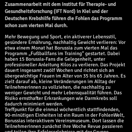
Zusammenarbeit mit dem Institut für Therapie- und
Gesundheitsforschung (IFT Nord) in Kiel und der
Deutschen Krebshilfe führen die Fohlen das Programm
schon zum vierten Mal durch.
Mehr Bewegung und Sport, ein aktiverer Lebensstil,
gesündere Ernährung, nachhaltig Gewicht verlieren: Vor
etwa einem Monat hat Borussia zum vierten Mal das
Programm „Fußballfans im Training“ gestartet. Dabei
haben 15 Borussia-Fans die Gelegenheit, unter
professioneller Anleitung Kilos zu verlieren. Das Projekt
dauert insgesamt zwölf Wochen und richtet sich an
übergewichtige Frauen im Alter von 35 bis 65 Jahren. Es
zielt darauf ab, kleine Veränderungen im Alltag der
Teilnehmerinnen zu vollziehen, die nachhaltig zu
weniger Gewicht und mehr Lebensqualität führen. Das
Risiko ernsthafter Erkrankungen wie Darmkrebs soll
dadurch minimiert werden.
Treffpunkt für die einmal wöchentlich stattfindenden,
90-minütigen Einheiten ist ein Raum in der FohlenWelt,
Borussias interaktivem Vereinsmuseum. Dort lassen die
Teilnehmerinnen zunächst ihre Woche Revue passieren
und teilen ihre Erfolgserlebnisse mit der Gruppe.