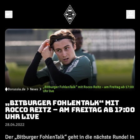
„Bitburger FohlenTalk“ mit Rocco Reitz – am Freitag ab 17:00
Borussia.de
News
Uhr live
„BITBURGER FOHLENTALK“ MIT
ROCCO REITZ – AM FREITAG AB 17:00
UHR LIVE
28.04.2022
Der „Bitburger FohlenTalk“ geht in die nächste Runde! In