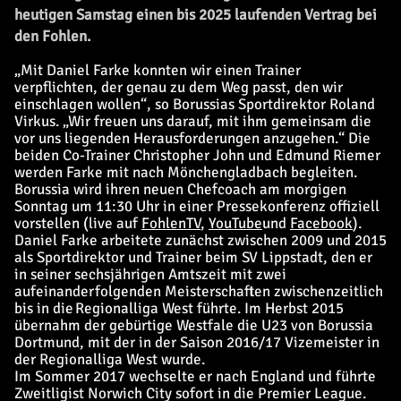
heutigen Samstag einen bis 2025 laufenden Vertrag bei
den Fohlen.
„Mit Daniel Farke konnten wir einen Trainer
verpflichten, der genau zu dem Weg passt, den wir
einschlagen wollen“, so Borussias Sportdirektor Roland
Virkus. „Wir freuen uns darauf, mit ihm gemeinsam die
vor uns liegenden Herausforderungen anzugehen.“ Die
beiden Co-Trainer Christopher John und Edmund Riemer
werden Farke mit nach Mönchengladbach begleiten.
Borussia wird ihren neuen Chefcoach am morgigen
Sonntag um 11:30 Uhr in einer Pressekonferenz offiziell
vorstellen (live auf
FohlenTV
,
YouTube
und
Facebook
).
Daniel Farke arbeitete zunächst zwischen 2009 und 2015
als Sportdirektor und Trainer beim SV Lippstadt, den er
in seiner sechsjährigen Amtszeit mit zwei
aufeinanderfolgenden Meisterschaften zwischenzeitlich
bis in die Regionalliga West führte. Im Herbst 2015
übernahm der gebürtige Westfale die U23 von Borussia
Dortmund, mit der in der Saison 2016/17 Vizemeister in
der Regionalliga West wurde.
Im Sommer 2017 wechselte er nach England und führte
Zweitligist Norwich City sofort in die Premier League.