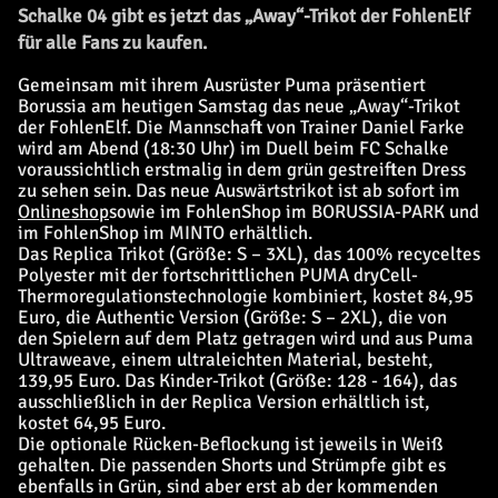
Schalke 04 gibt es jetzt das „Away“-Trikot der FohlenElf
für alle Fans zu kaufen.
Gemeinsam mit ihrem Ausrüster Puma präsentiert
Borussia am heutigen Samstag das neue „Away“-Trikot
der FohlenElf. Die Mannschaft von Trainer Daniel Farke
wird am Abend (18:30 Uhr) im Duell beim FC Schalke
voraussichtlich erstmalig in dem grün gestreiften Dress
zu sehen sein. Das neue Auswärtstrikot ist ab sofort im
Onlineshop
sowie im FohlenShop im BORUSSIA-PARK und
im FohlenShop im MINTO erhältlich.
Das Replica Trikot (Größe: S – 3XL), das 100% recyceltes
Polyester mit der fortschrittlichen PUMA dryCell-
Thermoregulationstechnologie kombiniert, kostet 84,95
Euro, die Authentic Version (Größe: S – 2XL), die von
den Spielern auf dem Platz getragen wird und aus Puma
Ultraweave, einem ultraleichten Material, besteht,
139,95 Euro. Das Kinder-Trikot (Größe: 128 - 164), das
ausschließlich in der Replica Version erhältlich ist,
kostet 64,95 Euro.
Die optionale Rücken-Beflockung ist jeweils in Weiß
gehalten. Die passenden Shorts und Strümpfe gibt es
ebenfalls in Grün, sind aber erst ab der kommenden