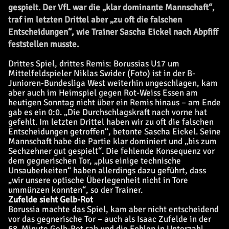
gespielt. Der VfL war die „klar dominante Mannschaft“,
traf im letzten Drittel aber „zu oft die falschen
Entscheidungen“, wie Trainer Sascha Eickel nach Abpfiff
feststellen musste.
Drittes Spiel, drittes Remis: Borussias U17 um
Mittelfeldspieler Niklas Swider (Foto) ist in der B-
Junioren-Bundesliga West weiterhin ungeschlagen, kam
aber auch im Heimspiel gegen Rot-Weiss Essen am
heutigen Sonntag nicht über ein Remis hinaus – am Ende
gab es ein 0:0. „Die Durchschlagskraft nach vorne hat
gefehlt. Im letzten Drittel haben wir zu oft die falschen
Entscheidungen getroffen“, betonte Sascha Eickel. Seine
Mannschaft habe die Partie klar dominiert und „bis zum
Sechzehner gut gespielt“. Die fehlende Konsequenz vor
dem gegnerischen Tor, „plus einige technische
Unsauberkeiten“ haben allerdings dazu geführt, dass
„wir unsere optische Überlegenheit nicht in Tore
ummünzen konnten“, so der Trainer.
Zufelde sieht Gelb-Rot
Borussia machte das Spiel, kam aber nicht entscheidend
vor das gegnerische Tor – auch als Isaac Zufelde in der
68. Minute Gelb-Rot sah und die Fohlen in Unterzahl