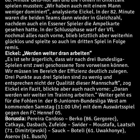
spielen mussten: „Wir haben auch mit einem Mann
weniger dominiert“, analysierte Eickel. In der 82. Minute
waren die beiden Teams dann wieder in Gleichzahl,
nachdem auch ein Essener Spieler die Ampelkarte
gesehen hatte. In der Schlussphase warf der VfL
nochmal alles nach vorne, blieb letztlich aber weiterhin
glücklos und spielte so auch im dritten Spiel in Folge
remis.
Eickel: „Werden weiter dran arbeiten“
„Es ist sehr ärgerlich, dass wir nach drei Bundesliga-
Spielen erst zwei geschossene Tore vorweisen können.
Wir müssen im Bereich der Effizienz deutlich zulegen.
Drei Punkte aus drei Spielen sind zu wenig und
entsprechen nicht der Qualität dieser Mannschaft“, zog
Eickel ein Fazit, blickte aber auch nach vorne: „Daran
werden wir weiter im Training arbeiten.“ Weiter geht es
für die Fohlen in der B-Junioren-Bundesliga West am
kommenden Samstag (11:00 Uhr) mit dem Auswärtsspiel
gegen den FC Hennef 05.
Borussia:
Pereira Cardoso – Berko (86. Gergorec),
Catkaya, Dasbach, Zufelde – Swider – Moustafa, Laatsch
(71. Dimitrijevski) – Sauck – Boteli (61. Uwakhonye),
Aserov (61. Busch)