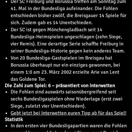
Der SC Freiburg und Borussia treffen am Sonntag zum
41. Mal in der Bundesliga aufeinander. Die Fohlen
entschieden bisher zwölf, die Breisgauer 14 Spiele für
sich. Zudem gab es 14 Unentschieden.
Der SC ist gegen Mönchengladbach seit 14
Bundesliga-Heimspielen ungeschlagen (zehn Siege,
vier Remis). Eine derartige Serie schaffte Freiburg in
seiner Bundesliga-Historie gegen kein anderes Team.
Von 20 Bundesliga-Gastspielen im Breisgau hat
Borussia überhaupt nur ein einziges gewonnen, bei
einem 1:0 am 23. März 2002 erzielte Arie van Lent
das Goldene Tor.
Die Zahl zum Spiel: 6 – präsentiert von Interwetten
Die Fohlen sind auswärts saisonübergreifend seit
sechs Bundesligaspielen ohne Niederlage (erst zwei
Siege, zuletzt vier Unentschieden).
Gebt jetzt bei Interwetten euren Tipp ab für das Spiel!
Statistik
In den ersten vier Bundesligapartien waren die Fohlen