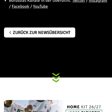
Borussias Kanäle in der Übersicht:
Twitter
/
Instagram
/
Facebook
/
YouTube
ZURÜCK ZUR NEWSÜBERSICHT